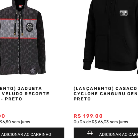
ENTO) JAQUETA
(LANÇAMENTO) CASACO
 VELUDO RECORTE
CYCLONE CANGURU GEN
 - PRETO
PRETO
00
R$
199
,
00
 96,50
sem juros
Ou
3
x
de
R$ 66,33
sem juros
ADICIONAR AO CARRINHO
ADICIONAR AO CAR