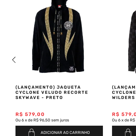
(LANÇAMENTO) JAQUETA
(LANÇAM
S
CYCLONE VELUDO RECORTE
CYCLONE
SKYWAVE - PRETO
WILDERS
R$
579
,
00
R$
579
,
Ou
6
x
de
R$ 96,50
sem juros
Ou
6
x
de
R$
ADICIONAR AO CARRINHO