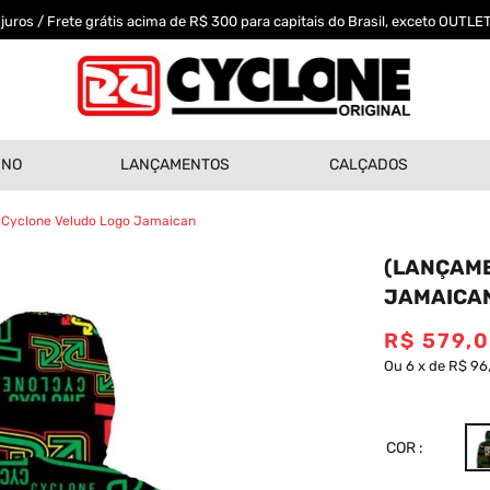
uros / Frete grátis acima de R$ 300 para capitais do Brasil, exceto OUTLET
INO
LANÇAMENTOS
CALÇADOS
Cyclone Veludo Logo Jamaican
(LANÇAME
JAMAICA
R$
579
,
Ou
6
x
de
R$ 96
COR