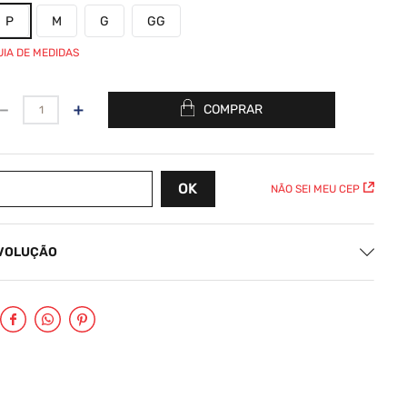
P
M
G
GG
UIA DE MEDIDAS
－
＋
COMPRAR
NÃO SEI MEU CEP
EVOLUÇÃO