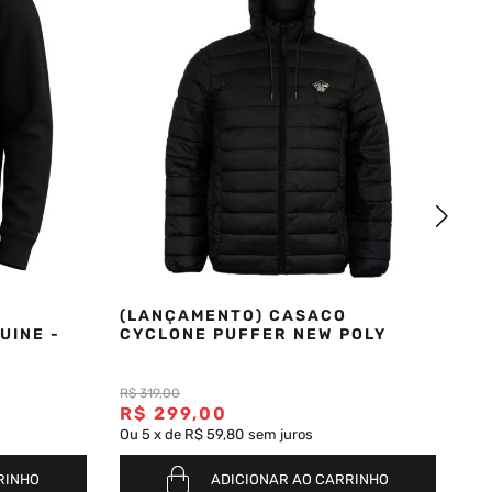
(LANÇAMENTO) CASACO
(
UINE -
CYCLONE PUFFER NEW POLY
C
J
R$
319
,
00
R$
299
,
00
R
Ou
5
x
de
R$ 59,80
sem juros
Ou
RINHO
ADICIONAR AO CARRINHO