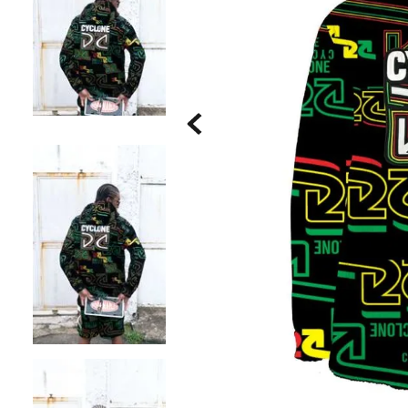
Saia
9
º
Bermuda Veludo
10
º