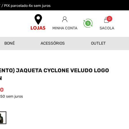
 / PIX parcelado 4x sem juros
0
MINHA CONTA
BONÉ
ACESSÓRIOS
OUTLET
NTO) JAQUETA CYCLONE VELUDO LOGO
N
00
,50
sem juros