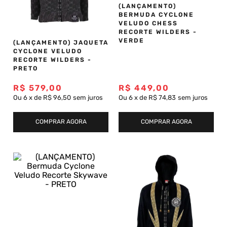
(LANÇAMENTO)
BERMUDA CYCLONE
VELUDO CHESS
RECORTE WILDERS -
VERDE
(LANÇAMENTO) JAQUETA
CYCLONE VELUDO
RECORTE WILDERS -
PRETO
R$
579
,
00
R$
449
,
00
Ou
6
x
de
R$ 96,50
sem juros
Ou
6
x
de
R$ 74,83
sem juros
COMPRAR AGORA
COMPRAR AGORA