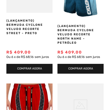
(LANÇAMENTO)
BERMUDA CYCLONE
(LANÇAMENTO)
VELUDO RECORTE
BERMUDA CYCLONE
STREET - PRETO
VELUDO RECORTE
NORTH NAME -
PETRÓLEO
R$
409
,
00
R$
409
,
00
Ou
6
x
de
R$ 68,16
sem juros
Ou
6
x
de
R$ 68,16
sem juros
COMPRAR AGORA
COMPRAR AGORA