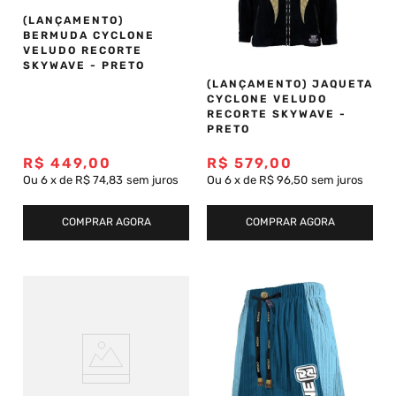
(LANÇAMENTO)
BERMUDA CYCLONE
VELUDO RECORTE
SKYWAVE - PRETO
(LANÇAMENTO) JAQUETA
CYCLONE VELUDO
RECORTE SKYWAVE -
PRETO
R$
449
,
00
R$
579
,
00
Ou
6
x
de
R$ 74,83
sem juros
Ou
6
x
de
R$ 96,50
sem juros
COMPRAR AGORA
COMPRAR AGORA