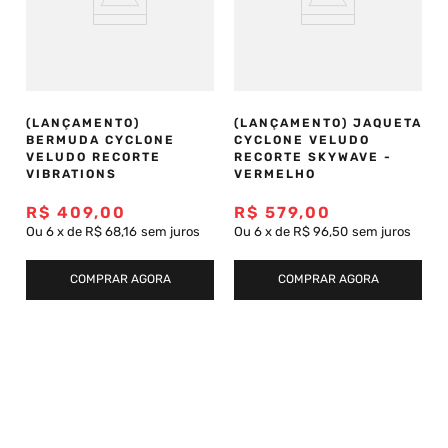
(LANÇAMENTO)
(LANÇAMENTO) JAQUETA
BERMUDA CYCLONE
CYCLONE VELUDO
VELUDO RECORTE
RECORTE SKYWAVE -
VIBRATIONS
VERMELHO
R$
409
,
00
R$
579
,
00
Ou
6
x
de
R$ 68,16
sem juros
Ou
6
x
de
R$ 96,50
sem juros
COMPRAR AGORA
COMPRAR AGORA