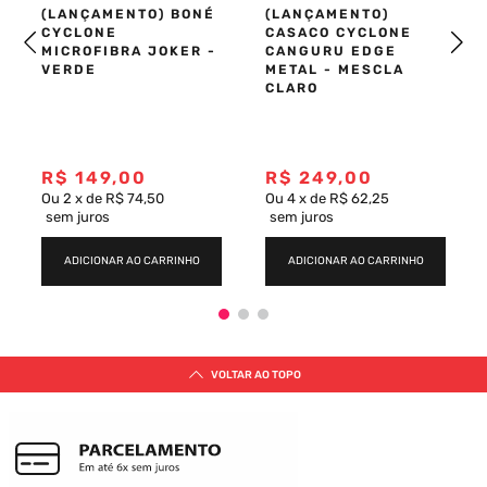
(LANÇAMENTO) BONÉ
(LANÇAMENTO)
CYCLONE
CASACO CYCLONE
MICROFIBRA JOKER -
CANGURU EDGE
VERDE
METAL - MESCLA
CLARO
R$
149
,
00
R$
249
,
00
Ou
2
x
de
R$ 74,50
Ou
4
x
de
R$ 62,25
sem juros
sem juros
ADICIONAR AO CARRINHO
ADICIONAR AO CARRINHO
VOLTAR AO TOPO