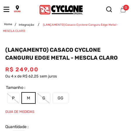
0
Integração
(LANÇAMENTO) Casaco Cyclone Canguru Edge Metal -
MESCLA CLARO
(LANÇAMENTO) CASACO CYCLONE
CANGURU EDGE METAL - MESCLA CLARO
R$
249
,
00
Ou
4
x
de
R$ 62,25
sem juros
Tamanho
P
M
G
GG
GUIA DE MEDIDAS
Quantidade