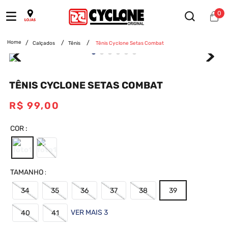
0
Calçados
Tênis
Tênis Cyclone Setas Combat
TÊNIS CYCLONE SETAS COMBAT
R$
99
,
00
COR
TAMANHO
34
35
36
37
38
39
VER MAIS 3
40
41