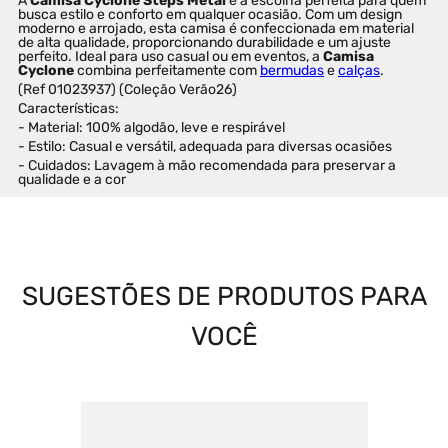
A 
Camisa Cyclone Steps Metal
 é a escolha perfeita para quem 
busca estilo e conforto em qualquer ocasião. Com um design 
moderno e arrojado, esta camisa é confeccionada em material 
de alta qualidade, proporcionando durabilidade e um ajuste 
perfeito. Ideal para uso casual ou em eventos, a 
Camisa 
Cyclone
 combina perfeitamente com 
bermudas
 e 
calças
.
(Ref 01023937) (Coleção Verão26)
Características:
- Material: 100% algodão, leve e respirável
- Estilo: Casual e versátil, adequada para diversas ocasiões
- Cuidados: Lavagem à mão recomendada para preservar a 
qualidade e a cor
SUGESTÕES DE PRODUTOS PARA
VOCÊ