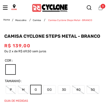
0
Masculino
Camisa
Camisa Cyclone Steps Metal - BRANCO
CAMISA CYCLONE STEPS METAL - BRANCO
R$
139
,
00
Ou
2
x
de
R$ 69,50
sem juros
COR
TAMANHO
P
M
G
GG
3G
4G
5G
GUIA DE MEDIDAS