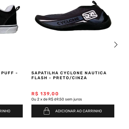
 PUFF -
SAPATILHA CYCLONE NAUTICA
TÊ
FLASH - PRETO/CINZA
G
R$
R$
139
,
00
R
Ou
2
x
de
R$ 69,50
sem juros
Ou
RINHO
ADICIONAR AO CARRINHO