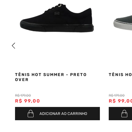
T
TÊNIS HOT SUMMER - PRETO
TÊNIS H
OVER
R$
179
,
00
R$
179
,
00
R$
99
,
00
R$
99
,
0
ADICIONAR AO CARRINHO