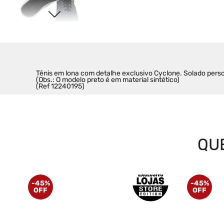
Tênis em lona com detalhe exclusivo Cyclone. Solado perso
(Obs.: O modelo preto é em material sintético)

(Ref 12240195)
QU
-
45%
-
45%