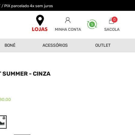
 / PIX parcelado 4x sem juros
0
MINHA CONTA
BONÉ
ACESSÓRIOS
OUTLET
T SUMMER - CINZA
0
80,00