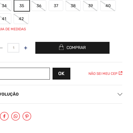
34
35
36
37
38
39
40
41
42
UIA DE MEDIDAS
－
＋
COMPRAR
NÃO SEI MEU CEP
EVOLUÇÃO