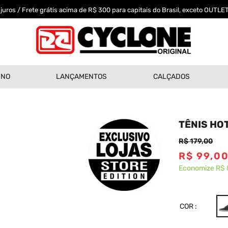
uros / Frete grátis acima de R$ 300 para capitais do Brasil, exceto OUTLET
INO
LANÇAMENTOS
CALÇADOS
TÊNIS HO
R$
179
,
00
R$
99
,
0
Economize
R$ 
COR