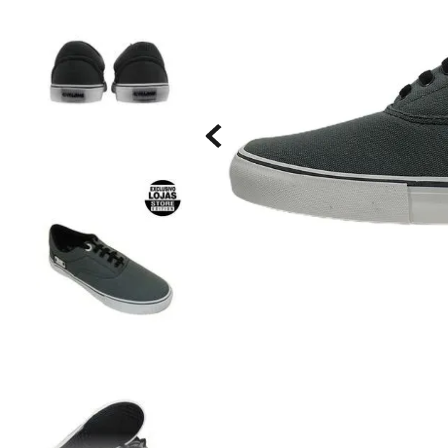
Saia
9
º
Camiseta
10
º