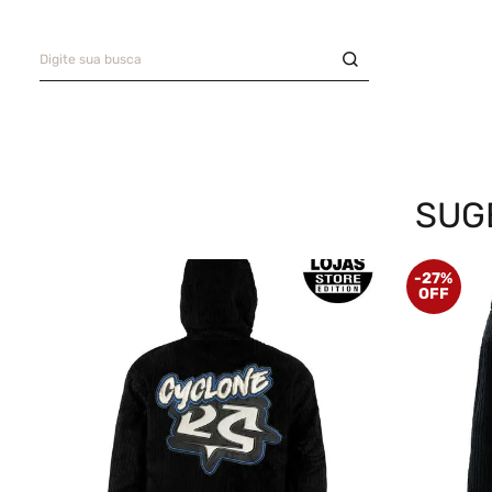
Digite sua busca
Saia
9
º
Camiseta
10
º
TERMOS MAIS BUSCADOS
Bermuda
1
º
Camisa
2
º
SUG
Boné
3
º
-
27%
Oversized
4
º
Jaqueta Veludo
5
º
Calça
6
º
Recorte
7
º
Casaco
8
º