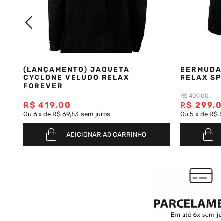
Saia
9
º
Camiseta
10
º
(LANÇAMENTO) JAQUETA
BERMUDA
CYCLONE VELUDO RELAX
RELAX SP
FOREVER
R$
409
,
00
R$
419
,
00
R$
299
,
Ou
6
x
de
R$ 69,83
sem juros
Ou
5
x
de
R$ 
ADICIONAR AO CARRINHO