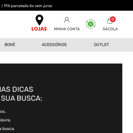
 / PIX parcelado 4x sem juros
0
MINHA CONTA
BONÉ
ACESSÓRIOS
OUTLET
AS DICAS
 SUA BUSCA:
dos.
alavra.
a busca.