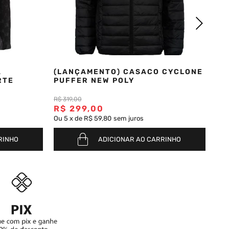
A
(LANÇAMENTO) CASACO CYCLONE
RTE
PUFFER NEW POLY
R$
319
,
00
R$
299
,
00
Ou
5
x
de
R$ 59,80
sem juros
RINHO
ADICIONAR AO CARRINHO