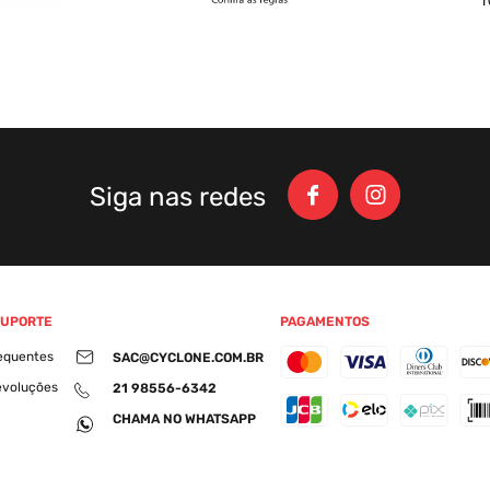
Siga nas redes
SUPORTE
PAGAMENTOS
equentes
SAC@CYCLONE.COM.BR
evoluções
21 98556-6342
CHAMA NO WHATSAPP