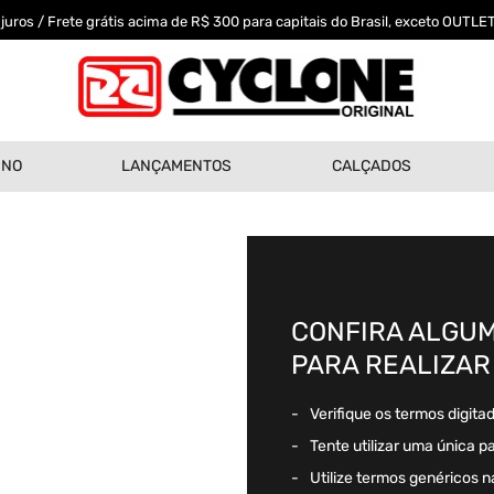
uros / Frete grátis acima de R$ 300 para capitais do Brasil, exceto OUTLET
INO
LANÇAMENTOS
CALÇADOS
CONFIRA ALGUM
PARA REALIZAR
Verifique os termos digita
Tente utilizar uma única p
Utilize termos genéricos n