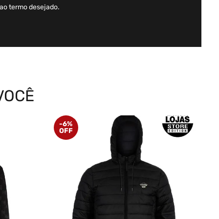
 ao termo desejado.
VOCÊ
-
6%