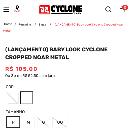
0
Feminino
Blusa
(LANÇAMENTO) Baby Look Cyclone Cropped Noar
Metal
(LANÇAMENTO) BABY LOOK CYCLONE
CROPPED NOAR METAL
R$
105
,
00
Ou
2
x
de
R$ 52,50
sem juros
COR
TAMANHO
P
M
G
GG