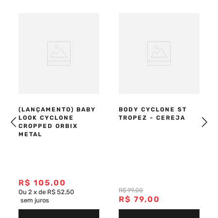
(LANÇAMENTO) BABY
BODY CYCLONE ST
LOOK CYCLONE
TROPEZ - CEREJA
CROPPED ORBIX
METAL
R$
105
,
00
R$
99
,
00
Ou
2
x
de
R$ 52,50
R$
79
,
00
sem juros