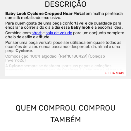
Baby Look Cyclone Cropped Noar Metal 
em malha penteada 
com silk metalizado exclusivo.
Para quem gosta de uma peça confortável e de qualidade para 
encarar a correria do dia a dia essa 
baby look
 é a escolha ideal.
Combine com 
short
 e 
saia de veludo
 para um conjunto completo 
cheio de estilo e atitude.
Por ser uma peça versátil pode ser utilizada em quase todas as 
ocasiões de lazer, nunca passando despercebida, afinal é uma 
peça 
Cyclone
.
Composição: 100% algodão. (Ref 10180429) (Coleção 
Inverno26)
A 
Cylone
 sempre se destacou por suas peças e coleções 
marcantes. Usar uma peça da 
Cyclone
 é sinônimo de atitude e 
originalidade.
Comprar na loja online da 
Cyclone
 é sinônimo de garantia e 
segurança. Produtos exclusivos e 100% originais. Compre agora 
antes que acabe.
QUEM COMPROU, COMPROU
TAMBÉM