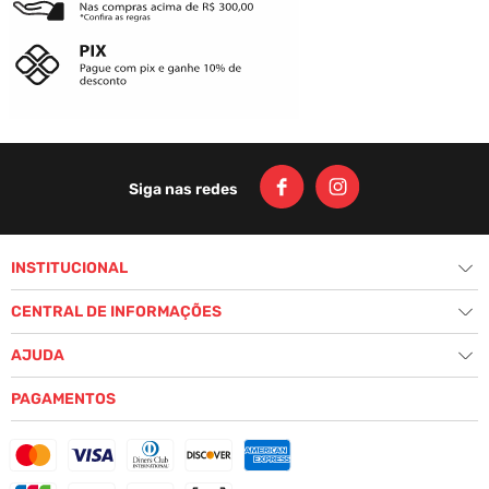
BERMUDA CYCLONE MICROFIBRA
RELAX CARGO MESCLA - VERDE
R$
189
,
00
Ou
3
x
de
R$ 63,00
sem juros
ADICIONAR AO CARRINHO
VOLTAR AO TOPO