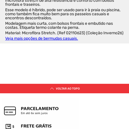
microfibra stretch de alta resistência e conforto com bolsos 
frontais e traseiros.
Esse modelo é híbrido, pode ser usado para ir à praia ou piscina, 
como também fica muito bem para os passeios casuais e 
encontros descontraídos.
Modelagem mais curta, com bolsos frontais e embutido nas 
costas. Etiqueta termo colante na perna.
Material: Microfibra Stretch. (Ref 02110623) (Coleção Inverno26)
Veja mais opções de bermudas casuais.
SUGESTÕES DE PRODUTOS PARA
VOCÊ