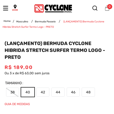
0
Masculino
Bermuda Passeio
(LANÇAMENTO) Bermuda Cyclone
Hibrida Stretch Surfer Termo Logo - PRETO
(LANÇAMENTO) BERMUDA CYCLONE
HIBRIDA STRETCH SURFER TERMO LOGO -
PRETO
R$
189
,
00
Ou
3
x
de
R$ 63,00
sem juros
TAMANHO
38
40
42
44
46
48
GUIA DE MEDIDAS