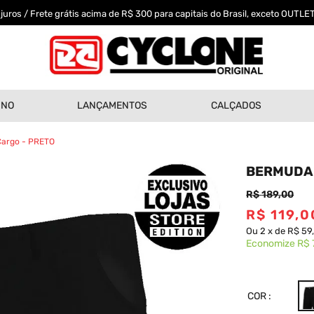
uros / Frete grátis acima de R$ 300 para capitais do Brasil, exceto OUTLET
INO
LANÇAMENTOS
CALÇADOS
Cargo - PRETO
BERMUDA 
R$
189
,
00
R$
119
,
0
Ou
2
x
de
R$ 59
Economize
R$ 
COR