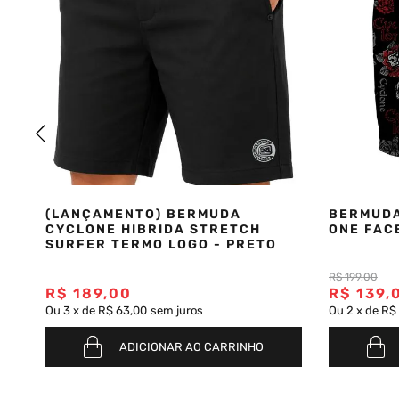
(LANÇAMENTO) BERMUDA
BERMUDA
CYCLONE HIBRIDA STRETCH
ONE FAC
SURFER TERMO LOGO - PRETO
R$
199
,
00
R$
189
,
00
R$
139
,
Ou
3
x
de
R$ 63,00
sem juros
Ou
2
x
de
R$
ADICIONAR AO CARRINHO