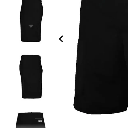
Saia
9
º
Camiseta
10
º