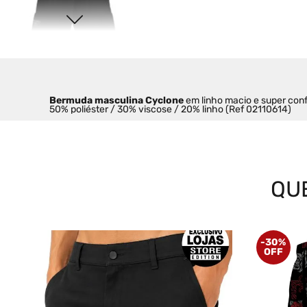
Bermuda masculina Cyclone 
em linho macio e super conf
50% poliéster / 30% viscose / 20% linho (Ref 02110614)
QU
-
30%