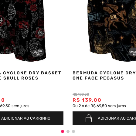
 CYCLONE DRY BASKET
BERMUDA CYCLONE DRY
E SKULL ROSES
ONE FACE PEGASUS
R$
199
,
00
00
R$
139
,
00
 69,50
sem juros
Ou
2
x
de
R$ 69,50
sem juros
ADICIONAR AO CARRINHO
ADICIONAR AO CAR