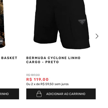
 BASKET
BERMUDA CYCLONE LINHO
B
CARGO - PRETO
CA
R$
189
,
00
R$
R$
119
,
00
R
Ou
2
x
de
R$ 59,50
sem juros
Ou
RINHO
ADICIONAR AO CARRINHO