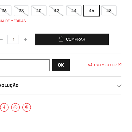
36
38
40
42
44
46
48
UIA DE MEDIDAS
－
＋
COMPRAR
NÃO SEI MEU CEP
EVOLUÇÃO