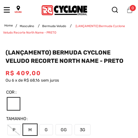
0
Masculino
Bermuda Veludo
(LANÇAMENTO) Bermuda Cyclone
Veludo Recorte North Name - PRETO
(LANÇAMENTO) BERMUDA CYCLONE
VELUDO RECORTE NORTH NAME - PRETO
R$
409
,
00
Ou
6
x
de
R$ 68,16
sem juros
COR
TAMANHO
P
M
G
GG
3G