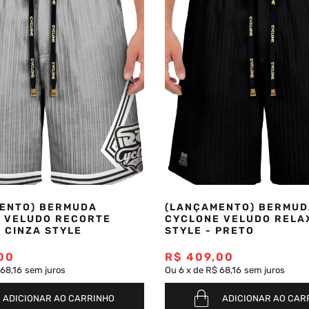
ENTO) BERMUDA
(LANÇAMENTO) BERMUD
 VELUDO RECORTE
CYCLONE VELUDO RELAX
- CINZA STYLE
STYLE - PRETO
00
R$
409
,
00
68,16
sem juros
Ou
6
x
de
R$ 68,16
sem juros
ADICIONAR AO CARRINHO
ADICIONAR AO CAR