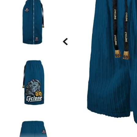
Saia
9
º
Bermuda Veludo
10
º