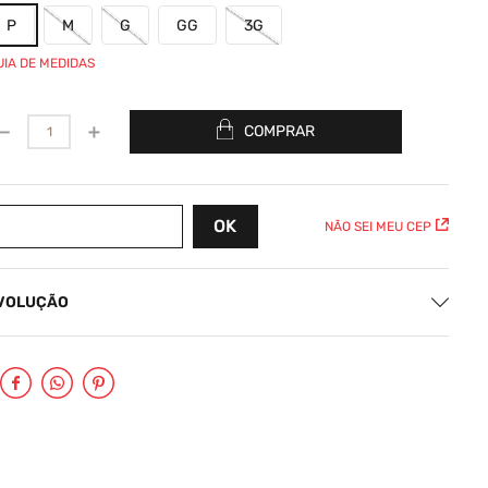
P
M
G
GG
3G
UIA DE MEDIDAS
－
＋
COMPRAR
NÃO SEI MEU CEP
EVOLUÇÃO