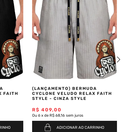
A
(LANÇAMENTO) BERMUDA
(
 FAITH
CYCLONE VELUDO RELAX FAITH
C
STYLE - CINZA STYLE
SK
R$
409
,
00
R
Ou
6
x
de
R$ 68,16
sem juros
Ou
RINHO
ADICIONAR AO CARRINHO