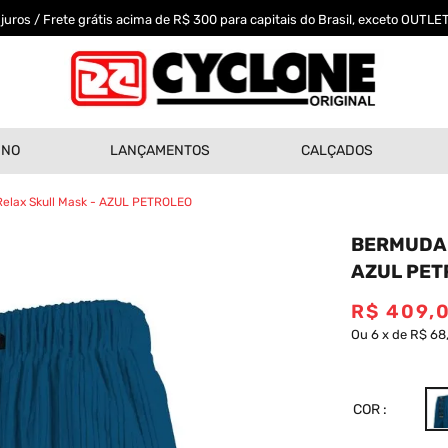
uros / Frete grátis acima de R$ 300 para capitais do Brasil, exceto OUTLET
INO
LANÇAMENTOS
CALÇADOS
elax Skull Mask - AZUL PETROLEO
BERMUDA 
AZUL PET
R$
409
,
Ou
6
x
de
R$ 68
COR