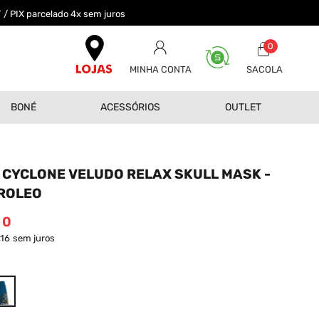
 / PIX parcelado 4x sem juros
0
MINHA CONTA
BONÉ
ACESSÓRIOS
OUTLET
CYCLONE VELUDO RELAX SKULL MASK -
ROLEO
00
,16
sem juros