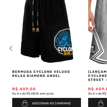
BERMUDA CYCLONE VELUDO
(LANÇAM
N
RELAX DIAMOND ANGEL
CYCLONE
STREET 
R$
409
,
00
R$
409
,
Ou
6
x
de
R$ 68,16
sem juros
Ou
6
x
de
R$ 
ADICIONAR AO CARRINHO