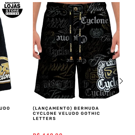
LUDO
(LANÇAMENTO) BERMUDA
B
CYCLONE VELUDO GOTHIC
ST
LETTERS
A
R$