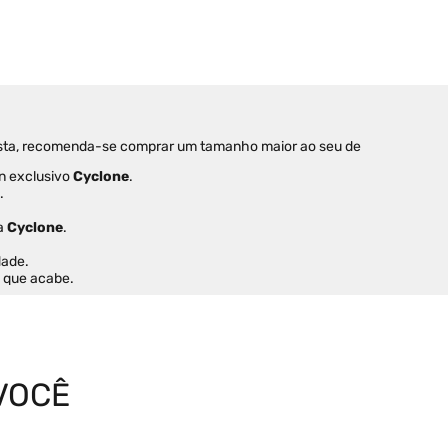
 justa, recomenda-se comprar um tamanho maior ao seu de 
n exclusivo 
Cyclone
.
.
a 
Cyclone
.
dade.
s que acabe.
VOCÊ