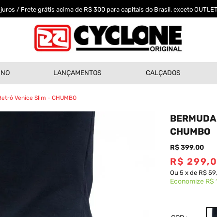
uros / Frete grátis acima de R$ 300 para capitais do Brasil, exceto OUTLET
INO
LANÇAMENTOS
CALÇADOS
Retrô Venice Slim - CHUMBO
BERMUDA 
CHUMBO
R$
399
,
00
R$
299
,
Ou
5
x
de
R$ 59
Economize
R$ 