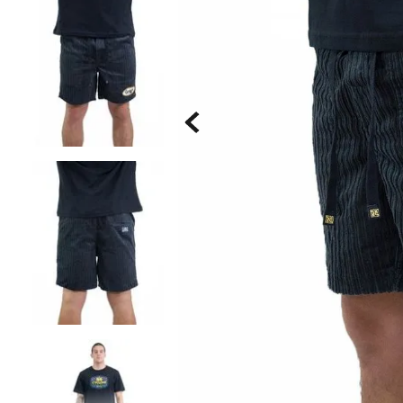
Saia
9
º
Bermuda Veludo
10
º