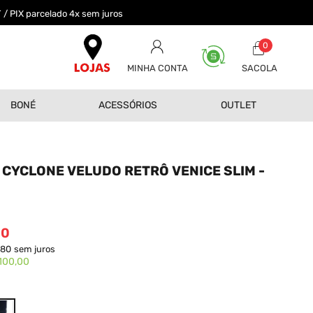
 / PIX parcelado 4x sem juros
0
MINHA CONTA
BONÉ
ACESSÓRIOS
OUTLET
CYCLONE VELUDO RETRÔ VENICE SLIM -
00
,80
sem juros
100,00