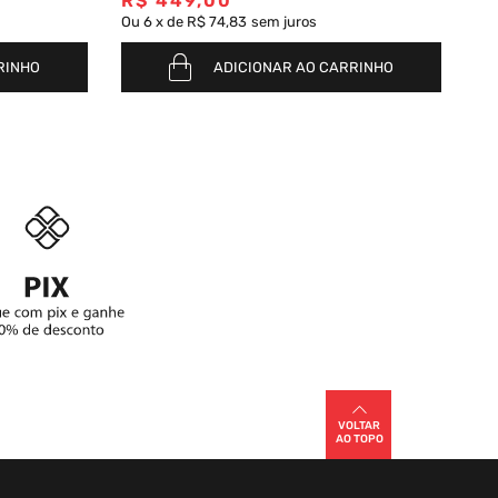
R$
449
,
00
R
Ou
6
x
de
R$ 74,83
sem juros
Ou
RINHO
ADICIONAR AO CARRINHO
VOLTAR
AO TOPO