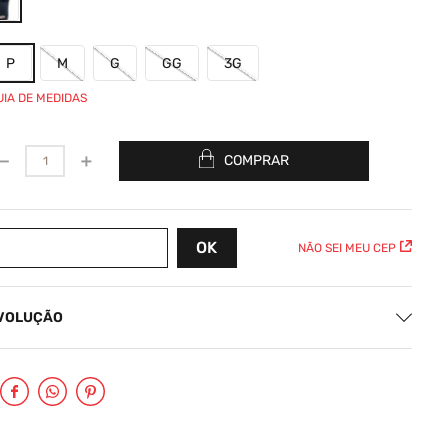
P
M
G
GG
3G
UIA DE MEDIDAS
－
＋
COMPRAR
NÃO SEI MEU CEP
EVOLUÇÃO