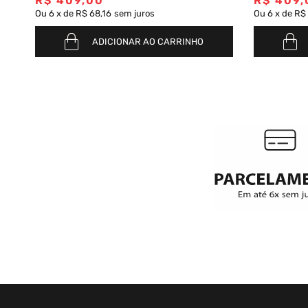
R$
409
,
00
R$
409
,
Ou
6
x
de
R$ 68,16
sem juros
Ou
6
x
de
R$ 
ADICIONAR AO CARRINHO