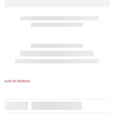
CONFIRA ALGUMAS DICAS PARA REALIZAR SUA
BUSCA:
Verifique os termos digitados.
Tente utilizar uma única palavra.
Utilize termos genéricos na busca.
Procure utilizar sinônimos ao termo desejado.