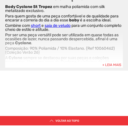
Body Cyclone St Tropez 
em malha poliamida com silk 
metalizado exclusivo.
Para quem gosta de uma peça confortável e de qualidade para 
encarar a correria do dia a dia esse 
boby
 é a escolha ideal.
Combine com 
short
 e 
saia de veludo
 para um conjunto completo 
cheio de estilo e atitude.
Por ser uma peça versátil pode ser utilizada em quase todas as 
ocasiões de lazer, nunca passando despercebida, afinal é uma 
peça 
Cyclone
.
Composição: 
90% Poliamida / 10% Elastano
. (Ref 10060462) 
(Coleção Verão 26)
A 
Cylone
 sempre se destacou por suas peças e coleções 
marcantes. Usar uma peça da 
Cyclone
 é sinônimo de atitude e 
originalidade.
Comprar na loja online da 
Cyclone
 é sinônimo de garantia e 
segurança. Produtos exclusivos e 100% originais. Compre agora 
antes que acabe.
VOLTAR AO TOPO