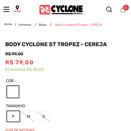
0
Feminino
Blusa
Body Cyclone St Tropez - CEREJA
BODY CYCLONE ST TROPEZ - CEREJA
R$
99
,
00
R$
79
,
00
Economize
R$ 20,00
COR
TAMANHO
P
M
G
GUIA DE MEDIDAS