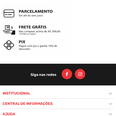
Siga nas redes
INSTITUCIONAL
+
História
CENTRAL DE INFORMAÇÕES
+
Nossas Lojas
Fale Conosco
AJUDA
+
Seja um Revendedor
Política de Privacidade