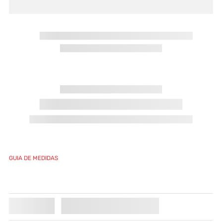
CONFIRA ALGUMAS DICAS PARA REALIZAR SUA
BUSCA:
Verifique os termos digitados.
Tente utilizar uma única palavra.
Utilize termos genéricos na busca.
Procure utilizar sinônimos ao termo desejado.