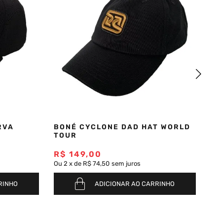
RVA
BONÉ CYCLONE DAD HAT WORLD
B
TOUR
O
R$
149
,
00
R
Ou
2
x
de
R$ 74,50
sem juros
Ou
RINHO
ADICIONAR AO CARRINHO