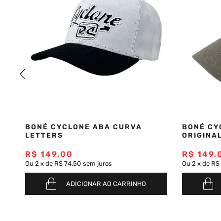
BONÉ CYCLONE ABA CURVA
BONÉ CY
LETTERS
ORIGINA
R$
149
,
00
R$
149
,
Ou
2
x
de
R$ 74,50
sem juros
Ou
2
x
de
R$
ADICIONAR AO CARRINHO