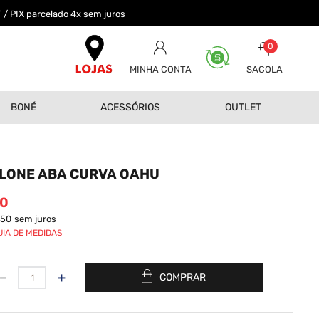
 / PIX parcelado 4x sem juros
0
MINHA CONTA
BONÉ
ACESSÓRIOS
OUTLET
LONE ABA CURVA OAHU
0
,50
sem juros
UIA DE MEDIDAS
－
＋
COMPRAR