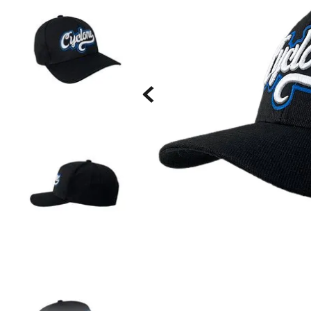
Saia
9
º
Bermuda Veludo
10
º