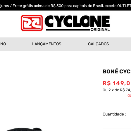
uros / Frete grátis acima de R$ 300 para capitais do Brasil, exceto OUTLET
INO
LANÇAMENTOS
CALÇADOS
BONÉ CYC
R$
149
,
0
Ou
2
x
de
R$ 74
G
Quantidade