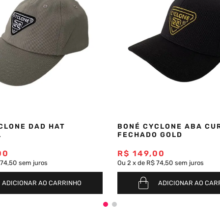
CLONE DAD HAT
BONÉ CYCLONE ABA CU
L
FECHADO GOLD
00
R$
149
,
00
 74,50
sem juros
Ou
2
x
de
R$ 74,50
sem juros
ADICIONAR AO CARRINHO
ADICIONAR AO CAR