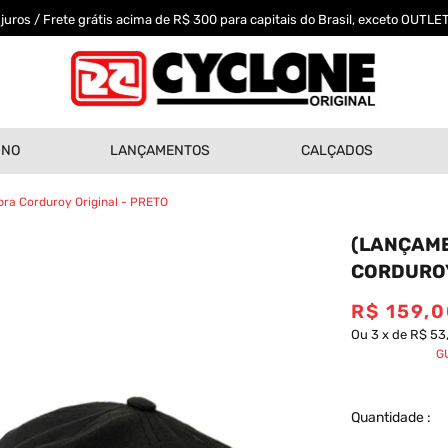
uros / Frete grátis acima de R$ 300 para capitais do Brasil, exceto OUTLET
INO
LANÇAMENTOS
CALÇADOS
ra Corduroy Original - PRETO
(LANÇAME
CORDUROY
R$
159
,
0
Ou
3
x
de
R$ 53
G
Quantidade