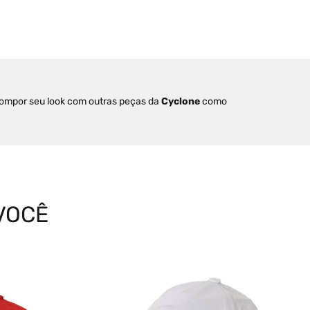
compor seu look com outras peças da 
Cyclone
 como 
VOCÊ