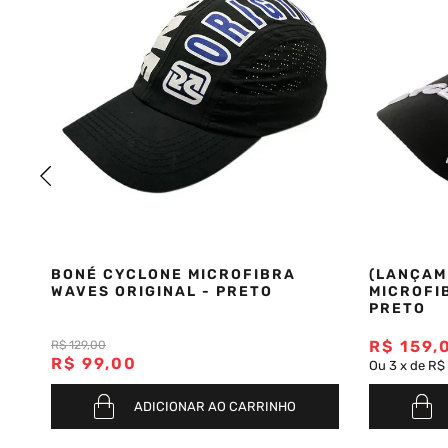
E
BONÉ CYCLONE MICROFIBRA
(LANÇAM
WAVES ORIGINAL - PRETO
MICROFI
PRETO
R$
159
,
R$
129
,
00
R$
99
,
00
Ou
3
x
de
R$
ADICIONAR AO CARRINHO