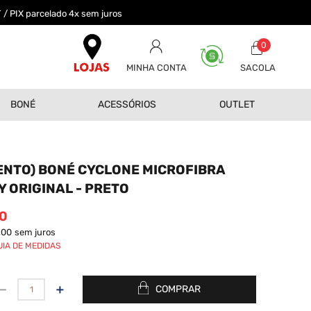
 / PIX parcelado 4x sem juros
0
MINHA CONTA
BONÉ
ACESSÓRIOS
OUTLET
NTO) BONÉ CYCLONE MICROFIBRA
 ORIGINAL - PRETO
0
,00
sem juros
UIA DE MEDIDAS
－
＋
COMPRAR