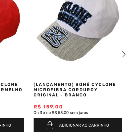
YCLONE
(LANÇAMENTO) BONÉ CYCLONE
B
ERMELHO
MICROFIBRA CORDUROY
OV
ORIGINAL - BRANCO
R$
159
,
00
R$
R
Ou
3
x
de
R$ 53,00
sem juros
RINHO
ADICIONAR AO CARRINHO