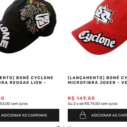
ENTO) BONÉ CYCLONE
(LANÇAMENTO) BONÉ C
BRA REGGAE LION -
MICROFIBRA JOKER - V
00
R$
149
,
00
 53,00
sem juros
Ou
2
x
de
R$ 74,50
sem juros
ADICIONAR AO CARRINHO
ADICIONAR AO CAR