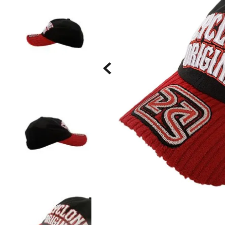
Saia
9
º
Bermuda Veludo
10
º