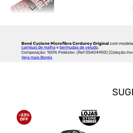
Boné Cyclone Microfibra Corduroy Original
 com modelag
camisas de malha
 e 
bermudas de veludo
.
Composição: 100% Poliéster. (Ref 05404900) (Coleção In
Veja mais Bonés
SUG
-
23%