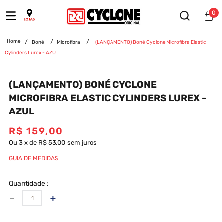
0
Boné
Microfibra
(LANÇAMENTO) Boné Cyclone Microfibra Elastic
Cylinders Lurex - AZUL
(LANÇAMENTO) BONÉ CYCLONE
MICROFIBRA ELASTIC CYLINDERS LUREX -
AZUL
R$
159
,
00
Ou
3
x
de
R$ 53,00
sem juros
GUIA DE MEDIDAS
Quantidade
－
＋