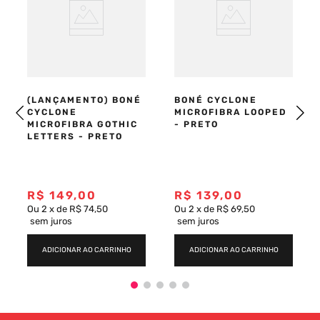
(LANÇAMENTO) BONÉ
BONÉ CYCLONE
CYCLONE
MICROFIBRA LOOPED
MICROFIBRA GOTHIC
- PRETO
LETTERS - PRETO
R$
149
,
00
R$
139
,
00
Ou
2
x
de
R$ 74,50
Ou
2
x
de
R$ 69,50
sem juros
sem juros
ADICIONAR AO CARRINHO
ADICIONAR AO CARRINHO