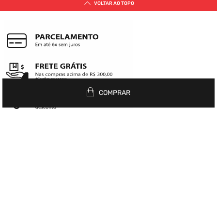
VOLTAR AO TOPO
COMPRAR
Siga nas redes
INSTITUCIONAL
+
História
CENTRAL DE INFORMAÇÕES
+
Nossas Lojas