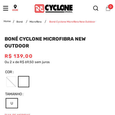
0
Boné
Microfibra
Boné Cyclone Microfibra New Outdoor
BONÉ CYCLONE MICROFIBRA NEW
OUTDOOR
R$
139
,
00
Ou
2
x
de
R$ 69,50
sem juros
COR
TAMANHO
U