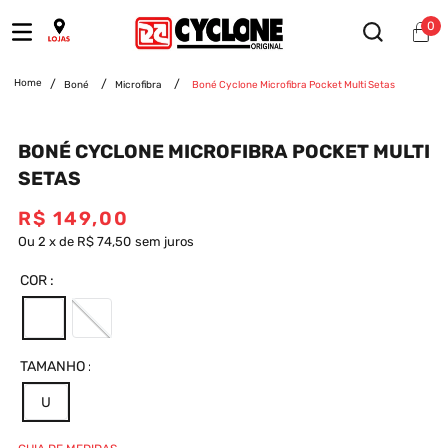
0
Boné
Microfibra
Boné Cyclone Microfibra Pocket Multi Setas
BONÉ CYCLONE MICROFIBRA POCKET MULTI
SETAS
R$
149
,
00
Ou
2
x
de
R$ 74,50
sem juros
COR
TAMANHO
U