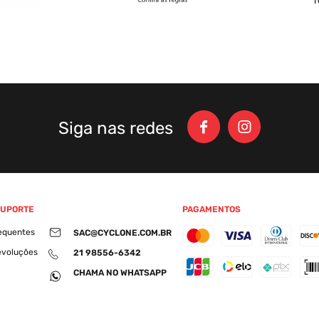
Siga nas redes
SUPORTE
PAGAMENTOS
equentes
SAC@CYCLONE.COM.BR
evoluções
21 98556-6342
CHAMA NO WHATSAPP