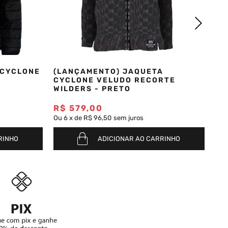
 CYCLONE
(LANÇAMENTO) JAQUETA
CYCLONE VELUDO RECORTE
WILDERS - PRETO
R$
579
,
00
Ou
6
x
de
R$ 96,50
sem juros
RINHO
ADICIONAR AO CARRINHO