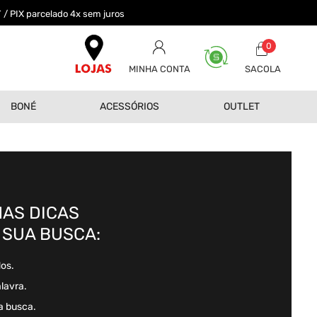
 / PIX parcelado 4x sem juros
0
MINHA CONTA
BONÉ
ACESSÓRIOS
OUTLET
AS DICAS
 SUA BUSCA:
dos.
alavra.
a busca.