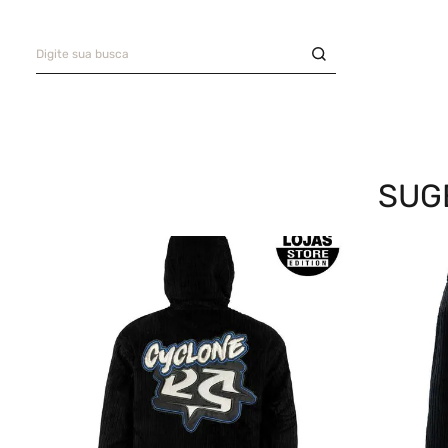
Digite sua busca
Saia
9
º
Bermuda Veludo
10
º
TERMOS MAIS BUSCADOS
Bermuda
1
º
Camisa
2
º
SUG
Boné
3
º
Jaqueta Veludo
4
º
Calça
5
º
Oversized
6
º
Recorte
7
º
Casaco
8
º