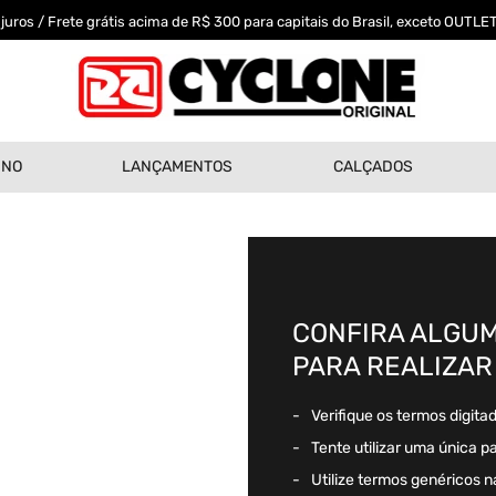
uros / Frete grátis acima de R$ 300 para capitais do Brasil, exceto OUTLET
INO
LANÇAMENTOS
CALÇADOS
CONFIRA ALGUM
PARA REALIZAR
Verifique os termos digita
Tente utilizar uma única p
Utilize termos genéricos n