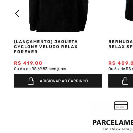
Saia
9
º
Bermuda Veludo
10
º
(LANÇAMENTO) JAQUETA
BERMUDA
CYCLONE VELUDO RELAX
RELAX SP
FOREVER
R$
419
,
00
R$
409
,
Ou
6
x
de
R$ 69,83
sem juros
Ou
6
x
de
R$ 
ADICIONAR AO CARRINHO