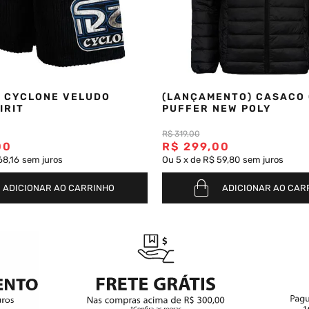
 CYCLONE VELUDO
(LANÇAMENTO) CASACO
IRIT
PUFFER NEW POLY
R$
319
,
00
00
R$
299
,
00
68,16
sem juros
Ou
5
x
de
R$ 59,80
sem juros
ADICIONAR AO CARRINHO
ADICIONAR AO CAR