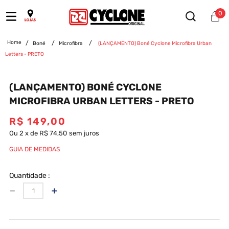
0
Boné
Microfibra
(LANÇAMENTO) Boné Cyclone Microfibra Urban
Letters - PRETO
(LANÇAMENTO) BONÉ CYCLONE
MICROFIBRA URBAN LETTERS - PRETO
R$
149
,
00
Ou
2
x
de
R$ 74,50
sem juros
GUIA DE MEDIDAS
Quantidade
－
＋