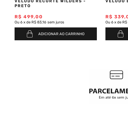
VELUDO RECORTE WILDERS -
VELUDO 
PRETO
R$
499
,
00
R$
339
,
Ou
6
x
de
R$ 83,16
sem juros
Ou
6
x
de
R$
ADICIONAR AO CARRINHO