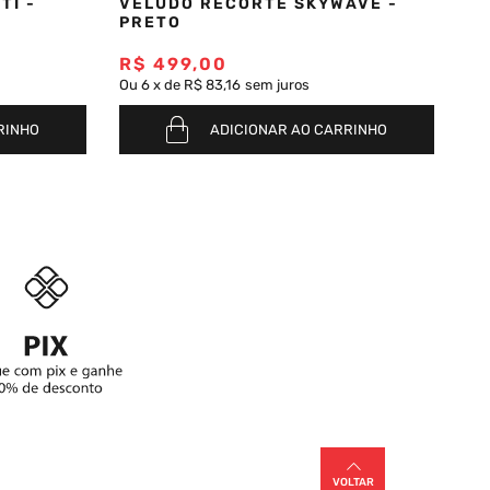
TI -
VELUDO RECORTE SKYWAVE -
VE
PRETO
P
R$
499
,
00
R
Ou
6
x
de
R$ 83,16
sem juros
Ou
RINHO
ADICIONAR AO CARRINHO
VOLTAR