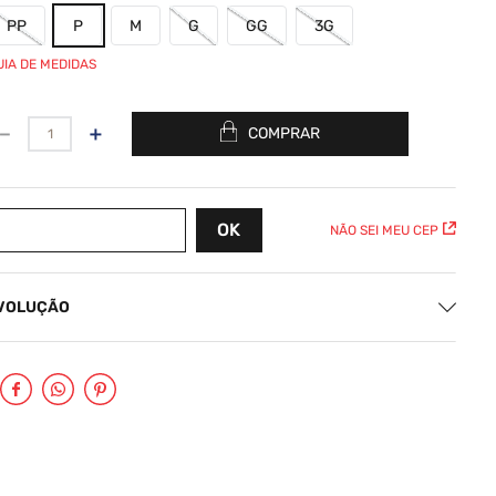
PP
P
M
G
GG
3G
UIA DE MEDIDAS
－
＋
COMPRAR
NÃO SEI MEU CEP
EVOLUÇÃO