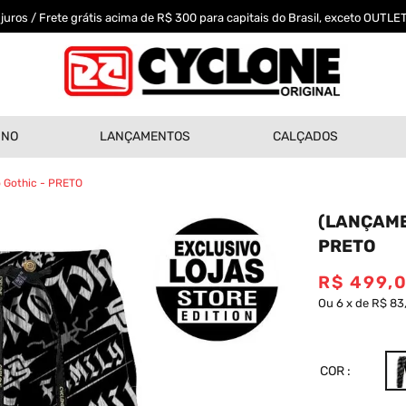
uros / Frete grátis acima de R$ 300 para capitais do Brasil, exceto OUTLET
INO
LANÇAMENTOS
CALÇADOS
 Gothic - PRETO
(LANÇAME
PRETO
R$
499
,
Ou
6
x
de
R$ 83
COR