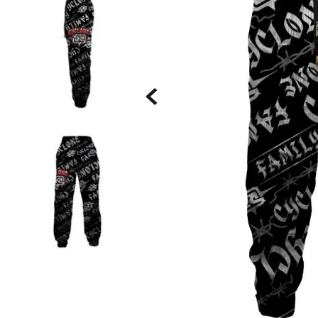
Saia
9
º
Camiseta
10
º