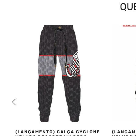
QU
Ideal para looks street, urbanos e casuais
Composição:
 90% algodão / 10% viscose
Referência:
 03050842
Coleção:
 Inverno 26
(LANÇAMENTO) CALÇA CYCLONE
(LANÇAM