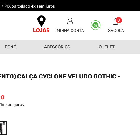
 / PIX parcelado 4x sem juros
0
MINHA CONTA
BONÉ
ACESSÓRIOS
OUTLET
NTO) CALÇA CYCLONE VELUDO GOTHIC -
00
,16
sem juros