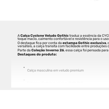
A 
Calça Cyclone Veludo Gothic
 traduz a essência da CY
toque macio, caimento confortável e resistência para o us
O destaque fica por conta da 
estampa Gothic exclusiva
,
versáteis, a calça transita com facilidade entre produçõe
Parte da 
Coleção Inverno 26
, essa calça foi pensada para
Destaques do produto:
Calça masculina em veludo premium
Estampa Gothic exclusiva CYCLONE
Toque macio e conforto prolongado
Caimento moderno e versátil