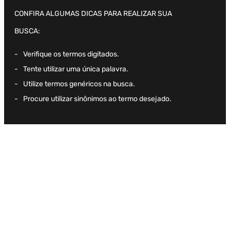
CONFIRA ALGUMAS DICAS PARA REALIZAR SUA
Camisa
2
º
BUSCA:
Boné
3
º
Verifique os termos digitados.
Jaqueta Veludo
4
º
Tente utilizar uma única palavra.
Calça
5
º
Utilize termos genéricos na busca.
Procure utilizar sinônimos ao termo desejado.
Oversized
6
º
Recorte
7
º
Casaco
8
º
Saia
9
º
Bermuda Veludo
10
º