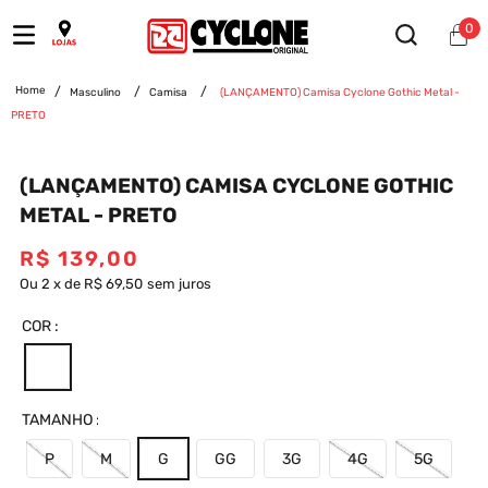
0
Masculino
Camisa
(LANÇAMENTO) Camisa Cyclone Gothic Metal -
PRETO
(LANÇAMENTO) CAMISA CYCLONE GOTHIC
METAL - PRETO
R$
139
,
00
Ou
2
x
de
R$ 69,50
sem juros
COR
TAMANHO
P
M
G
GG
3G
4G
5G