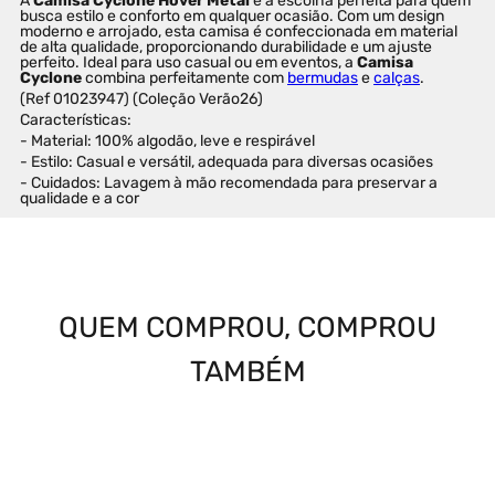
A 
Camisa Cyclone Hover Metal
 é a escolha perfeita para quem 
busca estilo e conforto em qualquer ocasião. Com um design 
moderno e arrojado, esta camisa é confeccionada em material 
de alta qualidade, proporcionando durabilidade e um ajuste 
perfeito. Ideal para uso casual ou em eventos, a 
Camisa 
Cyclone
 combina perfeitamente com 
bermudas
 e 
calças
.
(Ref 01023947) (Coleção Verão26)
Características:
- Material: 100% algodão, leve e respirável
- Estilo: Casual e versátil, adequada para diversas ocasiões
- Cuidados: Lavagem à mão recomendada para preservar a 
qualidade e a cor
QUEM COMPROU, COMPROU
TAMBÉM