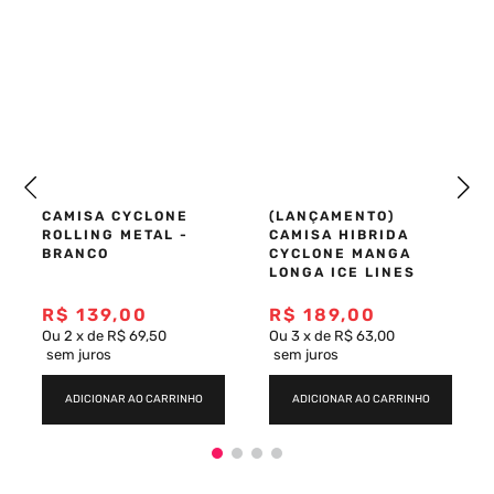
CAMISA CYCLONE
ROLLING METAL -
BRANCO
(LANÇAMENTO)
CAMISA HIBRIDA
CYCLONE MANGA
LONGA ICE LINES
R$
139
,
00
R$
189
,
00
Ou
2
x
de
R$ 69,50
Ou
3
x
de
R$ 63,00
sem juros
sem juros
ADICIONAR AO CARRINHO
ADICIONAR AO CARRINHO