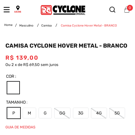
0
Masculino
Camisa
Camisa Cyclone Hover Metal - BRANCO
CAMISA CYCLONE HOVER METAL - BRANCO
R$
139
,
00
Ou
2
x
de
R$ 69,50
sem juros
COR
TAMANHO
P
M
G
GG
3G
4G
5G
GUIA DE MEDIDAS