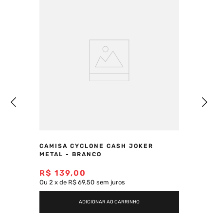
CAMISA CYCLONE CASH JOKER
METAL - BRANCO
R$
139
,
00
Ou
2
x
de
R$ 69,50
sem juros
ADICIONAR AO CARRINHO