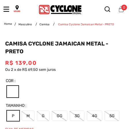
0
Masculino
Camisa
Camisa Cyclone Jamaican Metal - PRETO
CAMISA CYCLONE JAMAICAN METAL -
PRETO
R$
139
,
00
Ou
2
x
de
R$ 69,50
sem juros
COR
TAMANHO
P
M
G
GG
3G
4G
5G