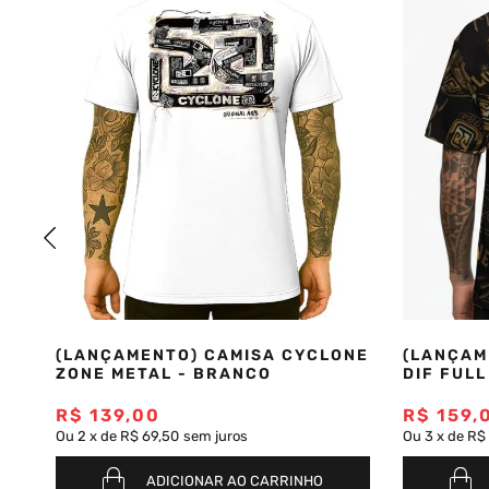
(LANÇAMENTO) CAMISA CYCLONE
(LANÇAM
ZONE METAL - BRANCO
DIF FULL
R$
139
,
00
R$
159
,
Ou
2
x
de
R$ 69,50
sem juros
Ou
3
x
de
R$
ADICIONAR AO CARRINHO