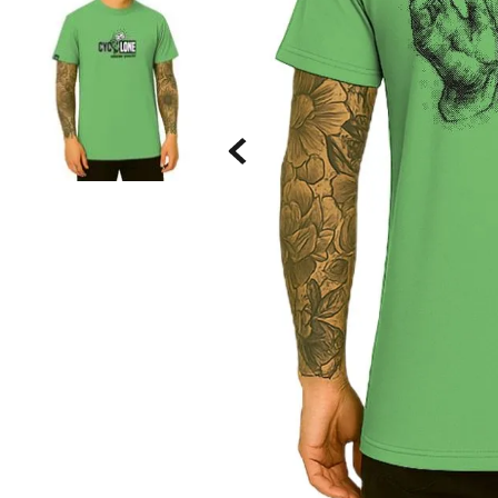
Saia
9
º
Bermuda Veludo
10
º