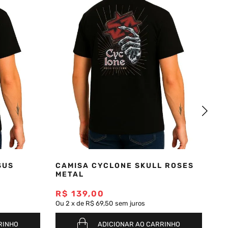
SUS
CAMISA CYCLONE SKULL ROSES
(
METAL
OV
R$
139
,
00
R
Ou
2
x
de
R$ 69,50
sem juros
Ou
RINHO
ADICIONAR AO CARRINHO