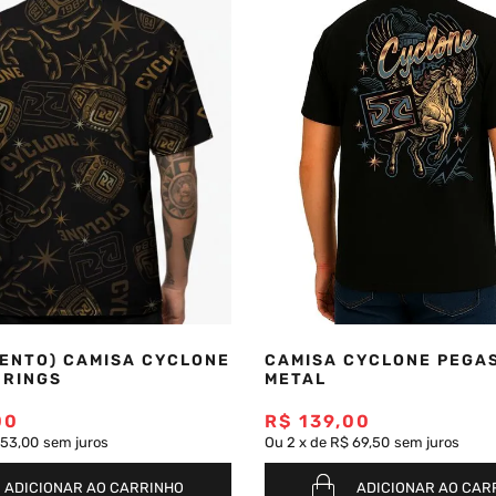
ENTO) CAMISA CYCLONE
CAMISA CYCLONE PEGA
 RINGS
METAL
00
R$
139
,
00
 53,00
sem juros
Ou
2
x
de
R$ 69,50
sem juros
ADICIONAR AO CARRINHO
ADICIONAR AO CAR