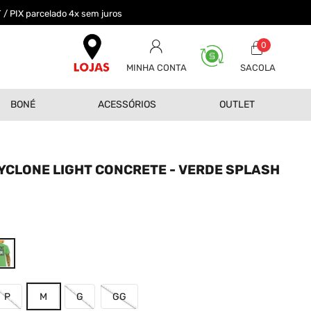
 / PIX parcelado 4x sem juros
0
MINHA CONTA
BONÉ
ACESSÓRIOS
OUTLET
YCLONE LIGHT CONCRETE - VERDE SPLASH
0
P
M
G
GG