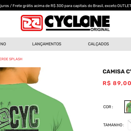
uros / Frete grátis acima de R$ 300 para capitais do Brasil, exceto OUTLET
INO
LANÇAMENTOS
CALÇADOS
 VERDE SPLASH
CAMISA C
R$
89
,
0
COR
TAMANHO