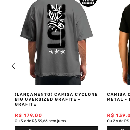
(LANÇAMENTO) CAMISA CYCLONE
CAMISA 
BIG OVERSIZED GRAFITE -
METAL -
GRAFITE
R$
179
,
00
R$
139
,
Ou
3
x
de
R$ 59,66
sem juros
Ou
2
x
de
R$