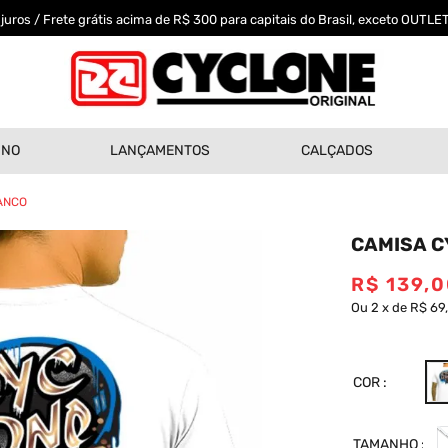
uros / Frete grátis acima de R$ 300 para capitais do Brasil, exceto OUTLET
INO
LANÇAMENTOS
CALÇADOS
RANCO
CAMISA C
R$
139
,
0
Ou
2
x
de
R$ 69
COR
TAMANHO