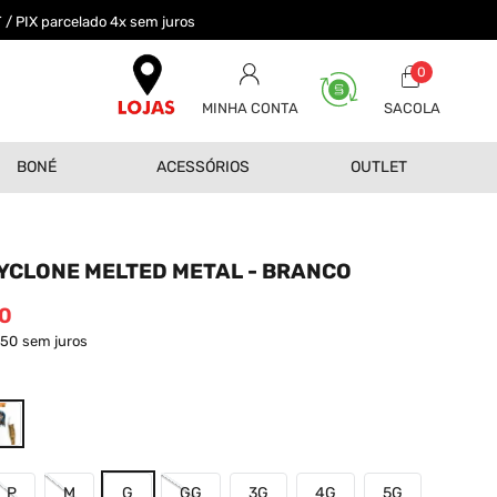
 / PIX parcelado 4x sem juros
0
MINHA CONTA
BONÉ
ACESSÓRIOS
OUTLET
YCLONE MELTED METAL - BRANCO
0
,50
sem juros
P
M
G
GG
3G
4G
5G