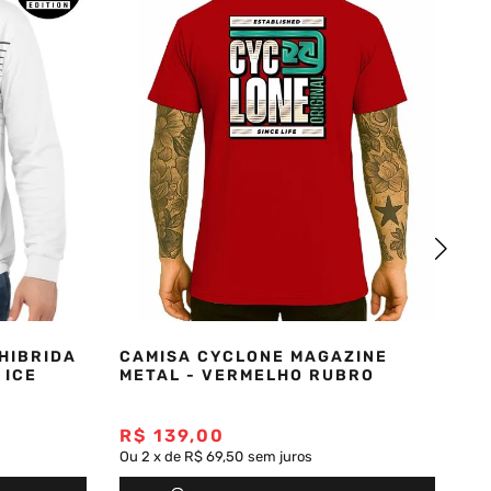
HIBRIDA
CAMISA CYCLONE MAGAZINE
(
 ICE
METAL - VERMELHO RUBRO
BA
R$
139
,
00
R
Ou
2
x
de
R$ 69,50
sem juros
Ou