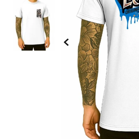
Saia
9
º
Camiseta
10
º