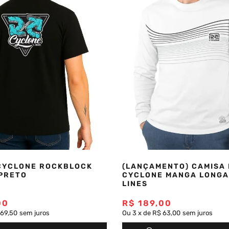
CYCLONE ROCKBLOCK
(LANÇAMENTO) CAMISA 
 PRETO
CYCLONE MANGA LONGA
LINES
00
R$
189
,
00
 69,50
sem juros
Ou
3
x
de
R$ 63,00
sem juros