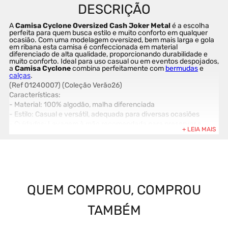
A 
Camisa Cyclone Oversized Cash Joker Metal
 é a escolha 
perfeita para quem busca estilo e muito conforto em qualquer 
ocasião. Com uma modelagem oversized, bem mais larga e gola 
em ribana esta camisa é confeccionada em material 
diferenciado de alta qualidade, proporcionando durabilidade e 
muito conforto. Ideal para uso casual ou em eventos despojados, 
a 
Camisa Cyclone
 combina perfeitamente com 
bermudas
 e 
calças
.
(Ref 01240007) (Coleção Verão26)
Características:
- Material: 100% algodão, malha diferenciada
- Estilo: Casual e versátil, adequada para diversas ocasiões
- Cuidados: Lavagem à mão recomendada para preservar a 
qualidade e a cor
QUEM COMPROU, COMPROU
TAMBÉM