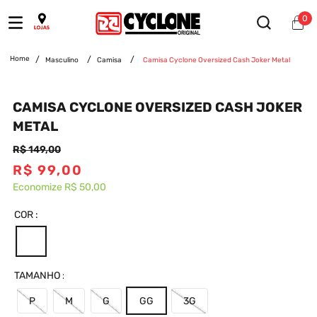
0
Masculino
Camisa
Camisa Cyclone Oversized Cash Joker Metal
CAMISA CYCLONE OVERSIZED CASH JOKER
METAL
R$
149
,
00
R$
99
,
00
Economize
R$ 50,00
COR
TAMANHO
P
M
G
GG
3G