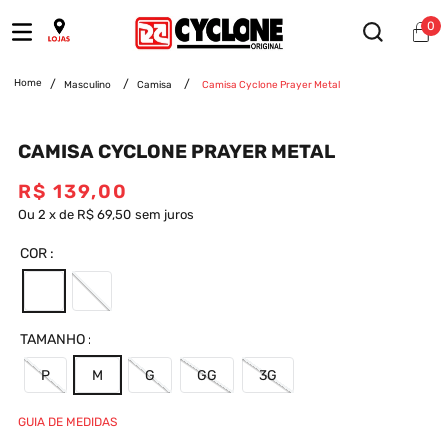
0
Masculino
Camisa
Camisa Cyclone Prayer Metal
CAMISA CYCLONE PRAYER METAL
R$
139
,
00
Ou
2
x
de
R$ 69,50
sem juros
COR
TAMANHO
P
M
G
GG
3G
GUIA DE MEDIDAS