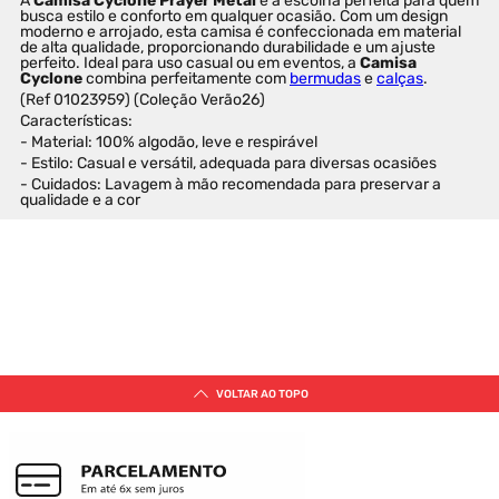
A 
Camisa Cyclone Prayer Metal
 é a escolha perfeita para quem 
busca estilo e conforto em qualquer ocasião. Com um design 
moderno e arrojado, esta camisa é confeccionada em material 
de alta qualidade, proporcionando durabilidade e um ajuste 
perfeito. Ideal para uso casual ou em eventos, a 
Camisa 
Cyclone
 combina perfeitamente com 
bermudas
 e 
calças
.
(Ref 01023959) (Coleção Verão26)
Características:
- Material: 100% algodão, leve e respirável
- Estilo: Casual e versátil, adequada para diversas ocasiões
- Cuidados: Lavagem à mão recomendada para preservar a 
qualidade e a cor
VOLTAR AO TOPO