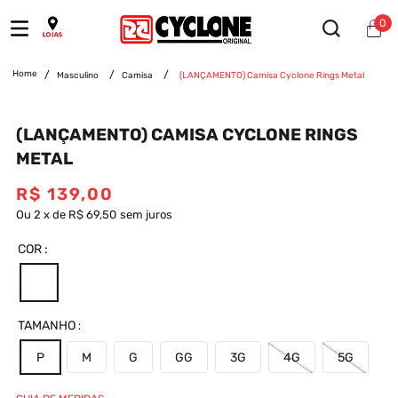
0
Masculino
Camisa
(LANÇAMENTO) Camisa Cyclone Rings Metal
(LANÇAMENTO) CAMISA CYCLONE RINGS
METAL
R$
139
,
00
Ou
2
x
de
R$ 69,50
sem juros
COR
TAMANHO
P
M
G
GG
3G
4G
5G