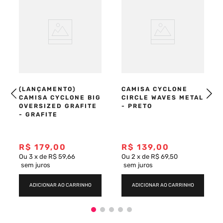
(LANÇAMENTO)
CAMISA CYCLONE
CAMISA CYCLONE BIG
CIRCLE WAVES METAL
OVERSIZED GRAFITE
- PRETO
- GRAFITE
R$
179
,
00
R$
139
,
00
Ou
3
x
de
R$ 59,66
Ou
2
x
de
R$ 69,50
sem juros
sem juros
ADICIONAR AO CARRINHO
ADICIONAR AO CARRINHO