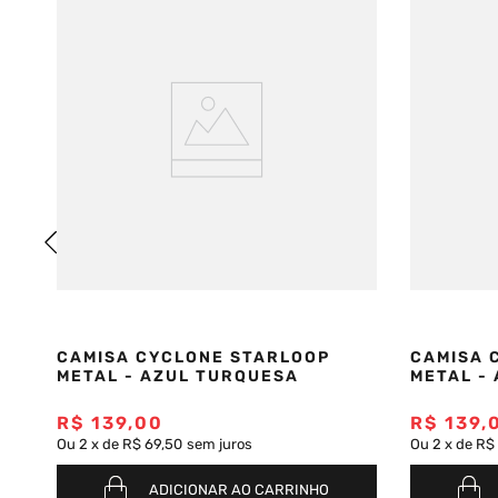
CAMISA CYCLONE STARLOOP
CAMISA 
METAL - AZUL TURQUESA
METAL -
O
R$
139
,
00
R$
139
,
Ou
2
x
de
R$ 69,50
sem juros
Ou
2
x
de
R$
ADICIONAR AO CARRINHO