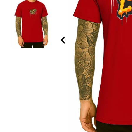
Saia
9
º
Bermuda Veludo
10
º