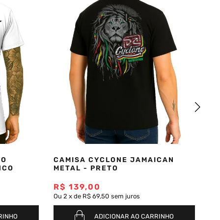
OO
CAMISA CYCLONE JAMAICAN
CA
NCO
METAL - PRETO
M
R$
139
,
00
R
Ou
2
x
de
R$ 69,50
sem juros
Ou
RINHO
ADICIONAR AO CARRINHO