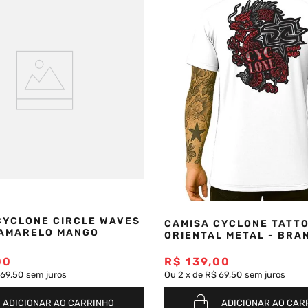
CYCLONE CIRCLE WAVES
CAMISA CYCLONE TATT
 AMARELO MANGO
ORIENTAL METAL - BRA
00
R$
139
,
00
 69,50
sem juros
Ou
2
x
de
R$ 69,50
sem juros
ADICIONAR AO CARRINHO
ADICIONAR AO CAR