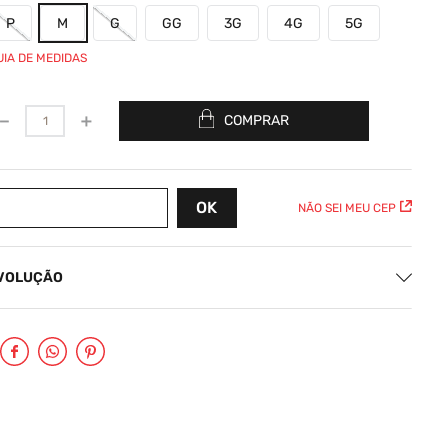
P
M
G
GG
3G
4G
5G
UIA DE MEDIDAS
－
＋
COMPRAR
NÃO SEI MEU CEP
EVOLUÇÃO