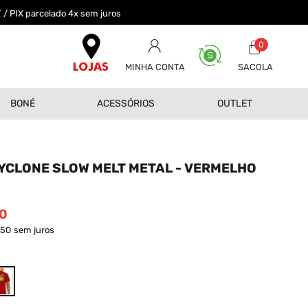
 / PIX parcelado 4x sem juros
0
MINHA CONTA
BONÉ
ACESSÓRIOS
OUTLET
YCLONE SLOW MELT METAL - VERMELHO
0
,50
sem juros