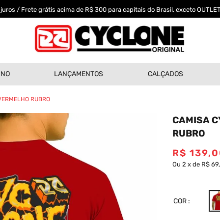
uros / Frete grátis acima de R$ 300 para capitais do Brasil, exceto OUTLET
INO
LANÇAMENTOS
CALÇADOS
- VERMELHO RUBRO
CAMISA C
RUBRO
R$
139
,
0
Ou
2
x
de
R$ 69
COR