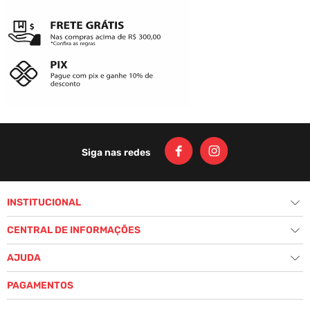
CAMISA CYCLONE CIRCLE WAVES
METAL - AMARELO MANGO
R$
139
,
00
Ou
2
x
de
R$ 69,50
sem juros
ADICIONAR AO CARRINHO