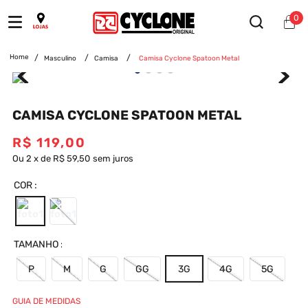
0
Masculino
Camisa
Camisa Cyclone Spatoon Metal
CAMISA CYCLONE SPATOON METAL
R$
119
,
00
Ou
2
x
de
R$ 59,50
sem juros
COR
TAMANHO
P
M
G
GG
3G
4G
5G
GUIA DE MEDIDAS