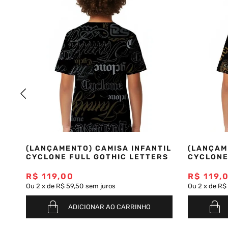
(LANÇAMENTO) CAMISA INFANTIL
(LANÇAM
CYCLONE FULL GOTHIC LETTERS
CYCLONE
R$
119
,
00
R$
119
,
Ou
2
x
de
R$ 59,50
sem juros
Ou
2
x
de
R$
ADICIONAR AO CARRINHO