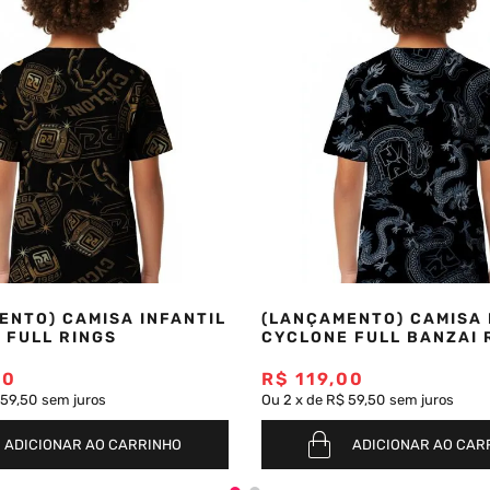
ENTO) CAMISA INFANTIL
(LANÇAMENTO) CAMISA 
 FULL RINGS
CYCLONE FULL BANZAI 
00
R$
119
,
00
 59,50
sem juros
Ou
2
x
de
R$ 59,50
sem juros
ADICIONAR AO CARRINHO
ADICIONAR AO CAR