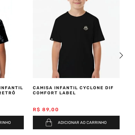
INFANTIL
CAMISA INFANTIL CYCLONE DIF
CA
RETRÔ
COMFORT LABEL
M
R$
89
,
00
R
RINHO
ADICIONAR AO CARRINHO