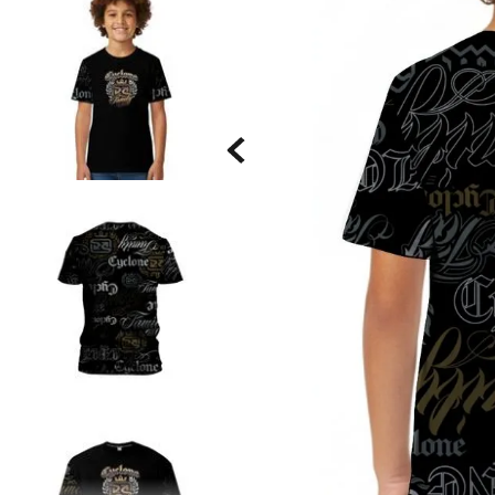
Saia
9
º
Bermuda Veludo
10
º