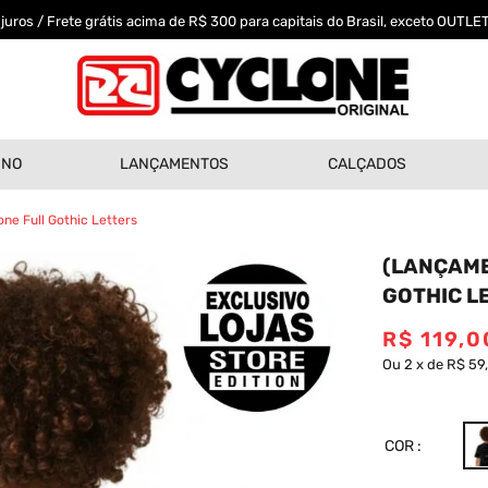
uros / Frete grátis acima de R$ 300 para capitais do Brasil, exceto OUTLET
INO
LANÇAMENTOS
CALÇADOS
ne Full Gothic Letters
(LANÇAME
GOTHIC L
R$
119
,
0
Ou
2
x
de
R$ 59
COR