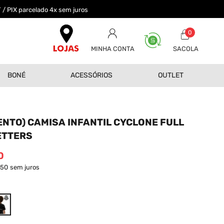
 / PIX parcelado 4x sem juros
0
MINHA CONTA
BONÉ
ACESSÓRIOS
OUTLET
NTO) CAMISA INFANTIL CYCLONE FULL
ETTERS
0
,50
sem juros