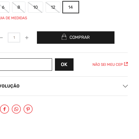
6
8
10
12
14
UIA DE MEDIDAS
－
＋
COMPRAR
NÃO SEI MEU CEP
EVOLUÇÃO