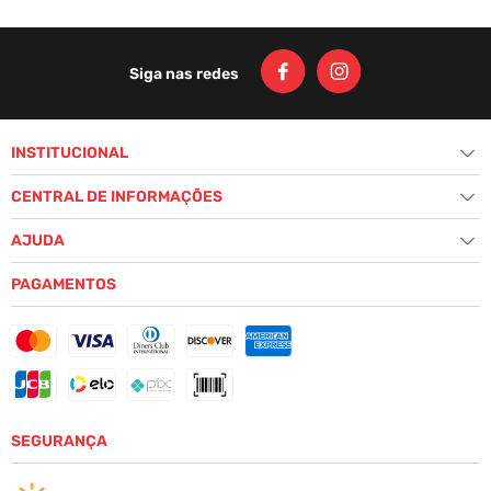
CARTEIRA VELUDO RAIMBOW -
VERMELHO
R$
59
,
00
ADICIONAR AO CARRINHO
VOLTAR AO TOPO