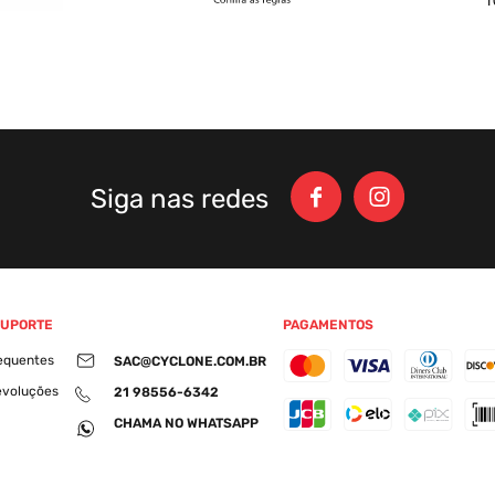
Siga nas redes
SUPORTE
PAGAMENTOS
equentes
SAC@CYCLONE.COM.BR
evoluções
21 98556-6342
CHAMA NO WHATSAPP