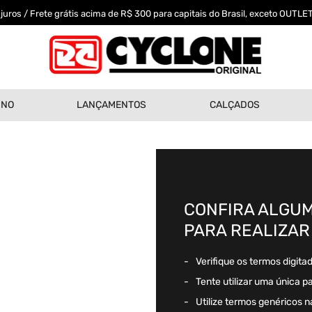
uros / Frete grátis acima de R$ 300 para capitais do Brasil, exceto OUTLET
INO
LANÇAMENTOS
CALÇADOS
CONFIRA ALGUM
PARA REALIZAR
Verifique os termos digita
Tente utilizar uma única p
Utilize termos genéricos n