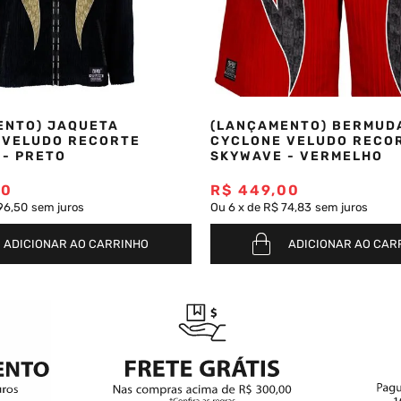
ENTO) JAQUETA
(LANÇAMENTO) BERMUD
 VELUDO RECORTE
CYCLONE VELUDO RECO
 - PRETO
SKYWAVE - VERMELHO
00
R$
449
,
00
96,50
sem juros
Ou
6
x
de
R$ 74,83
sem juros
ADICIONAR AO CARRINHO
ADICIONAR AO CAR