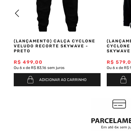
Saia
9
º
Bermuda Veludo
10
º
(LANÇAMENTO) CALÇA CYCLONE
(LANÇAM
VELUDO RECORTE SKYWAVE -
CYCLONE
PRETO
SKYWAVE
R$
499
,
00
R$
579
,
Ou
6
x
de
R$ 83,16
sem juros
Ou
6
x
de
R$ 
ADICIONAR AO CARRINHO