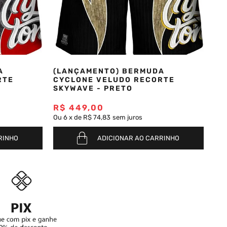
A
(LANÇAMENTO) BERMUDA
RTE
CYCLONE VELUDO RECORTE
SKYWAVE - PRETO
R$
449
,
00
Ou
6
x
de
R$ 74,83
sem juros
RINHO
ADICIONAR AO CARRINHO