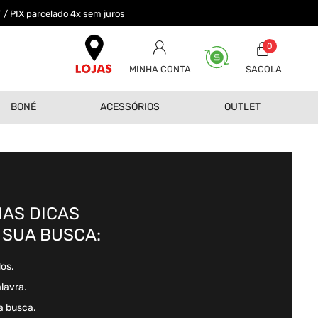
 / PIX parcelado 4x sem juros
0
MINHA CONTA
BONÉ
ACESSÓRIOS
OUTLET
AS DICAS
 SUA BUSCA:
dos.
alavra.
a busca.