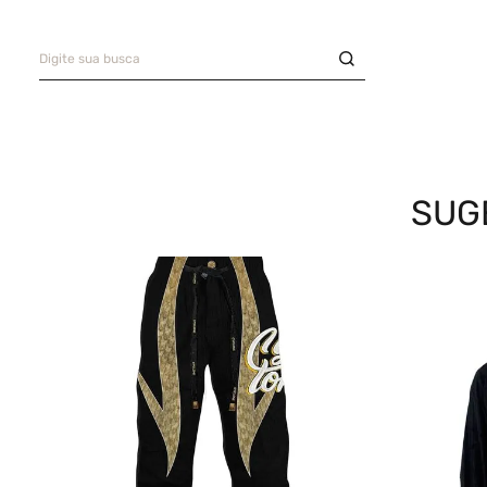
Digite sua busca
Saia
9
º
Bermuda Veludo
10
º
TERMOS MAIS BUSCADOS
Bermuda
1
º
Camisa
2
º
SUG
Boné
3
º
Jaqueta Veludo
4
º
Oversized
5
º
Calça
6
º
Recorte
7
º
Casaco
8
º