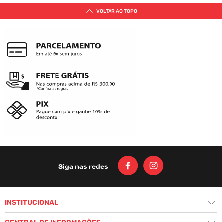
VOCÊ
CHINELO CYCLONE PREMIUM MEGA
FLOWERS - PRETO
R$
169
,
00
Ou
3
x
de
R$ 56,33
sem juros
ADICIONAR AO CARRINHO