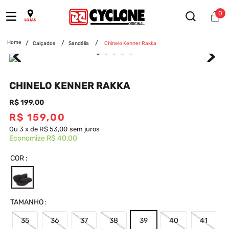
0
Calçados
Sandália
Chinelo Kenner Rakka
CHINELO KENNER RAKKA
R$
199
,
00
R$
159
,
00
Ou
3
x
de
R$ 53,00
sem juros
Economize
R$ 40,00
COR
TAMANHO
35
36
37
38
39
40
41