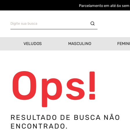
Parcelamento em até 6x sem j
Digite sua busca
TERMOS MAIS BUSCADOS
VELUDOS
MASCULINO
FEMIN
Bermuda
1
º
Camisa
2
º
Ops!
Boné
3
º
Oversized
4
º
Jaqueta Veludo
5
º
Calça
6
º
RESULTADO DE BUSCA NÃO
Recorte
7
º
ENCONTRADO.
Casaco
8
º