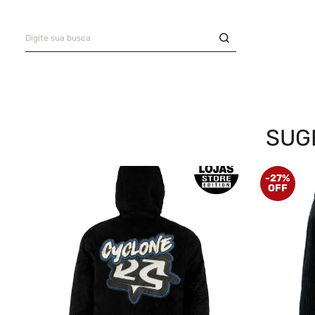
Digite sua busca
Saia
9
º
Camiseta
10
º
TERMOS MAIS BUSCADOS
Bermuda
1
º
Camisa
2
º
SUG
Boné
3
º
-
27%
Oversized
4
º
Jaqueta Veludo
5
º
Calça
6
º
Recorte
7
º
Casaco
8
º