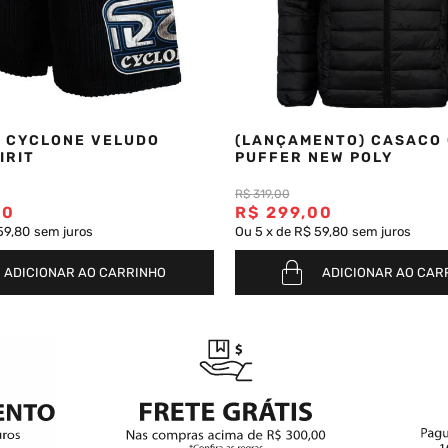
 CYCLONE VELUDO
(LANÇAMENTO) CASACO
IRIT
PUFFER NEW POLY
R$
319
,
00
00
R$
299
,
00
59,80
sem juros
Ou
5
x
de
R$ 59,80
sem juros
ADICIONAR AO CARRINHO
ADICIONAR AO CAR