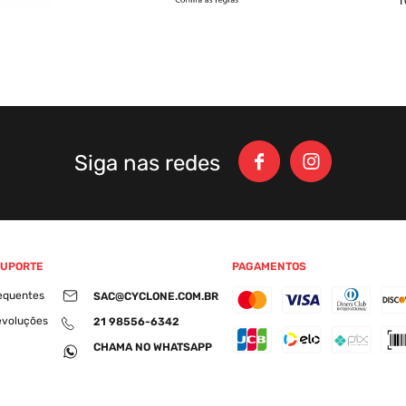
Siga nas redes
SUPORTE
PAGAMENTOS
equentes
SAC@CYCLONE.COM.BR
evoluções
21 98556-6342
CHAMA NO WHATSAPP