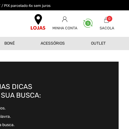
 / PIX parcelado 4x sem juros
0
MINHA CONTA
BONÉ
ACESSÓRIOS
OUTLET
AS DICAS
 SUA BUSCA:
dos.
alavra.
a busca.