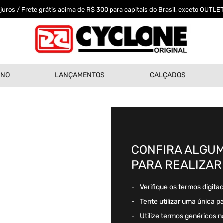
uros / Frete grátis acima de R$ 300 para capitais do Brasil, exceto OUTLET
INO
LANÇAMENTOS
CALÇADOS
CONFIRA ALGUM
PARA REALIZAR
Verifique os termos digita
Tente utilizar uma única p
Utilize termos genéricos n