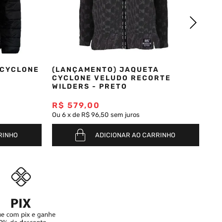
 CYCLONE
(LANÇAMENTO) JAQUETA
CYCLONE VELUDO RECORTE
WILDERS - PRETO
R$
579
,
00
Ou
6
x
de
R$ 96,50
sem juros
RINHO
ADICIONAR AO CARRINHO