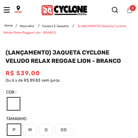
0
Masculino
Casaco E Jaqueta
(LANÇAMENTO) Jaqueta Cyclone
Veludo Relax Reggae Lion - BRANCO
(LANÇAMENTO) JAQUETA CYCLONE
VELUDO RELAX REGGAE LION - BRANCO
R$
539
,
00
Ou
6
x
de
R$ 89,83
sem juros
COR
TAMANHO
P
M
G
GG