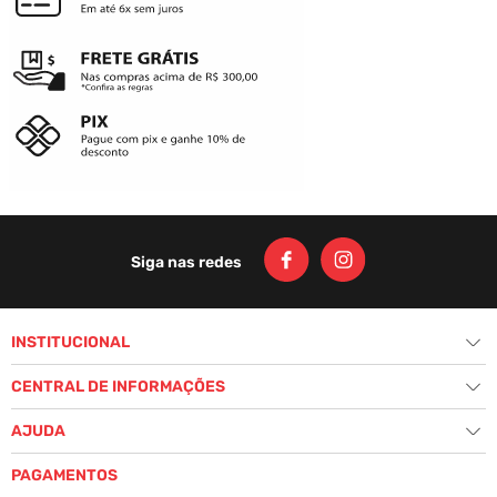
(LANÇAMENTO) CASACO CYCLONE
CANGURU SKULL JOKER BORDADO
R$
299
,
00
Ou
5
x
de
R$ 59,80
sem juros
ADICIONAR AO CARRINHO