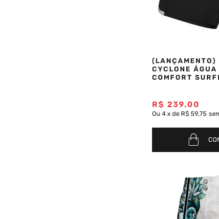
(LANÇAMENTO)
CYCLONE ÁGUA 
COMFORT SURFI
R$
239
,
00
Ou
4
x
de
R$ 59,75
sem
CO