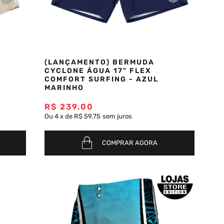
(LANÇAMENTO) BERMUDA
CYCLONE ÁGUA 17" FLEX
COMFORT SURFING - AZUL
MARINHO
R$
239
,
00
Ou
4
x
de
R$ 59,75
sem juros
COMPRAR AGORA