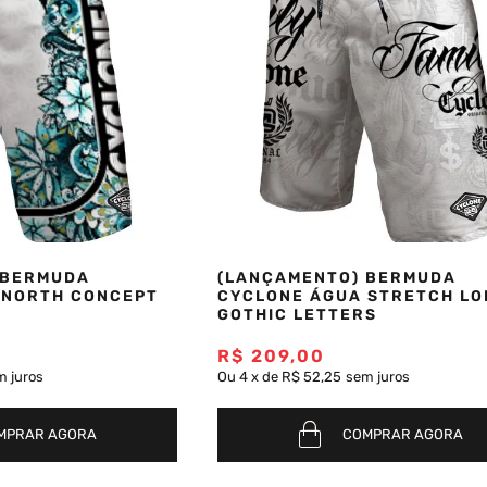
 BERMUDA
(LANÇAMENTO) BERMUDA
 NORTH CONCEPT
CYCLONE ÁGUA STRETCH LO
GOTHIC LETTERS
R$
209
,
00
m juros
Ou
4
x
de
R$ 52,25
sem juros
MPRAR AGORA
COMPRAR AGORA