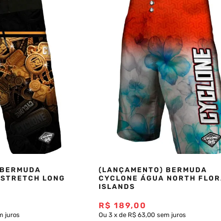
 BERMUDA
(LANÇAMENTO) BERMUDA
 STRETCH LONG
CYCLONE ÁGUA NORTH FLOR
ISLANDS
R$
189
,
00
m juros
Ou
3
x
de
R$ 63,00
sem juros