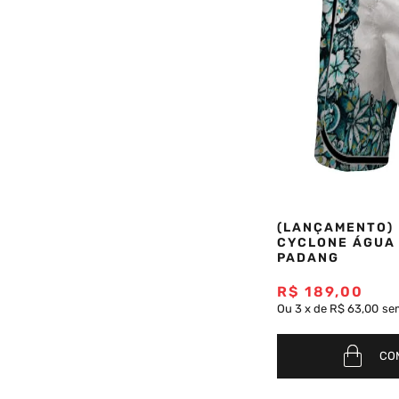
(LANÇAMENTO)
CYCLONE ÁGUA
PADANG
R$
189
,
00
Ou
3
x
de
R$ 63,00
se
CO