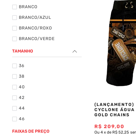
BRANCO
Saia
9
º
BRANCO/AZUL
Camiseta
10
º
BRANCO/ROXO
BRANCO/VERDE
BRANCO/VERMELHO
TAMANHO
GRAFITE
36
PETRÓLEO
38
PRETO
40
42
(LANÇAMENTO)
44
CYCLONE ÁGUA
GOLD CHAINS
46
R$
209
,
00
48
FAIXAS DE PREÇO
Ou
4
x
de
R$ 52,25
se