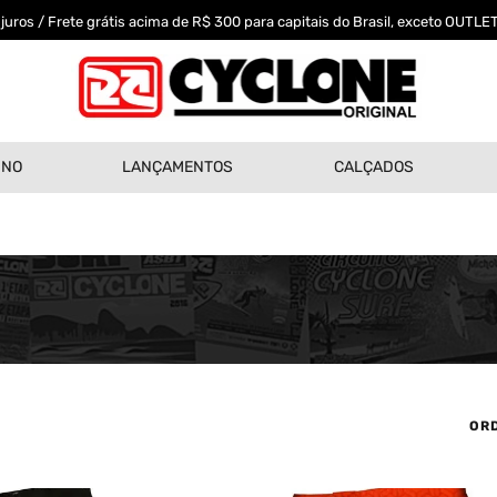
uros / Frete grátis acima de R$ 300 para capitais do Brasil, exceto OUTLET
INO
LANÇAMENTOS
CALÇADOS
OR