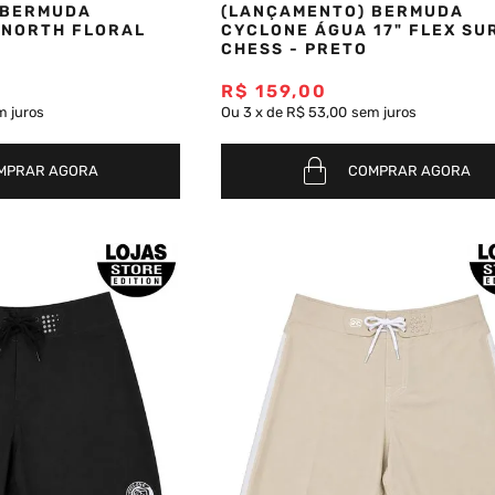
 BERMUDA
(LANÇAMENTO) BERMUDA
 NORTH FLORAL
CYCLONE ÁGUA 17" FLEX SU
CHESS - PRETO
R$
159
,
00
m juros
Ou
3
x
de
R$ 53,00
sem juros
MPRAR AGORA
COMPRAR AGORA