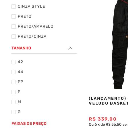
CINZA STYLE
Saia
9
º
PRETO
Camiseta
10
º
PRETO/AMARELO
PRETO/CINZA
PRETO/LARANJA
TAMANHO
PRETO/VERDE
42
VERDE
44
VERMELHO
PP
P
(LANÇAMENTO)
M
VELUDO BASKE
G
R$
339
,
00
GG
FAIXAS DE PREÇO
Ou
6
x
de
R$ 56,50
se