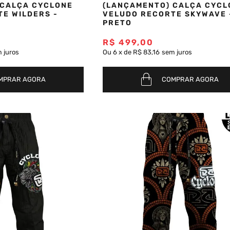
 CALÇA CYCLONE
(LANÇAMENTO) CALÇA CYCL
E WILDERS -
VELUDO RECORTE SKYWAVE 
PRETO
R$
499
,
00
 juros
Ou
6
x
de
R$ 83,16
sem juros
MPRAR AGORA
COMPRAR AGORA