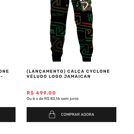
ONE
(LANÇAMENTO) CALÇA CYCLONE
 -
VELUDO LOGO JAMAICAN
R$
499
,
00
Ou
6
x
de
R$ 83,16
sem juros
COMPRAR AGORA