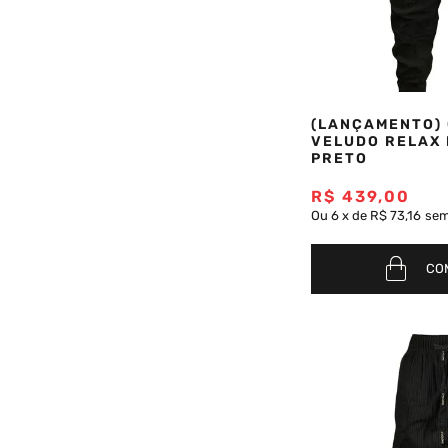
(LANÇAMENTO)
VELUDO RELAX 
PRETO
R$
439
,
00
Ou
6
x
de
R$ 73,16
sem
CO