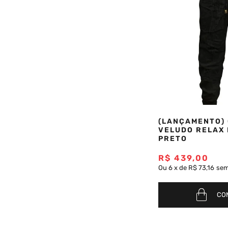
(LANÇAMENTO)
VELUDO RELAX 
PRETO
R$
439
,
00
Ou
6
x
de
R$ 73,16
sem
CO