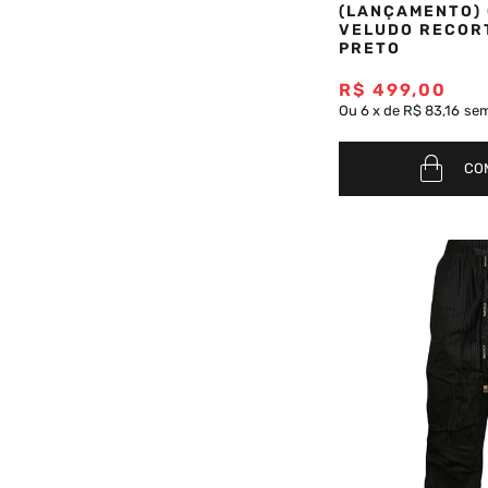
(LANÇAMENTO)
VELUDO RECORT
PRETO
R$
499
,
00
Ou
6
x
de
R$ 83,16
sem
CO