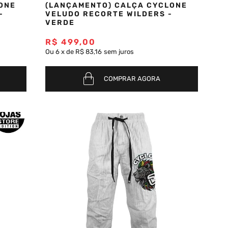
ONE
(LANÇAMENTO) CALÇA CYCLONE
-
VELUDO RECORTE WILDERS -
VERDE
R$
499
,
00
Ou
6
x
de
R$ 83,16
sem juros
COMPRAR AGORA