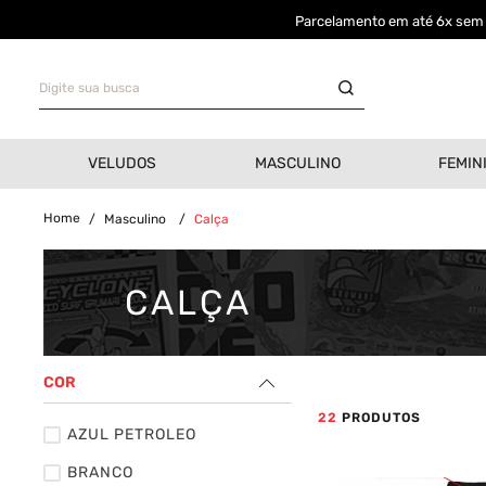
Parcelamento em até 6x sem j
Digite sua busca
TERMOS MAIS BUSCADOS
VELUDOS
MASCULINO
FEMIN
Bermuda
1
º
Camisa
2
º
Masculino
Calça
Boné
3
º
CALÇA
Oversized
4
º
Jaqueta Veludo
5
º
COR
Calça
6
º
22
PRODUTOS
AZUL PETROLEO
Recorte
7
º
BRANCO
Casaco
8
º