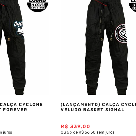
 CALÇA CYCLONE
(LANÇAMENTO) CALÇA CYCL
T FOREVER
VELUDO BASKET SIGNAL
R$
339
,
00
m juros
Ou
6
x
de
R$ 56,50
sem juros