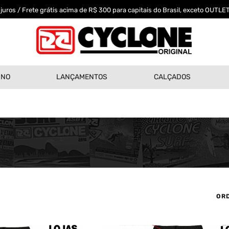
uros / Frete grátis acima de R$ 300 para capitais do Brasil, exceto OUTLET
INO
LANÇAMENTOS
CALÇADOS
OR