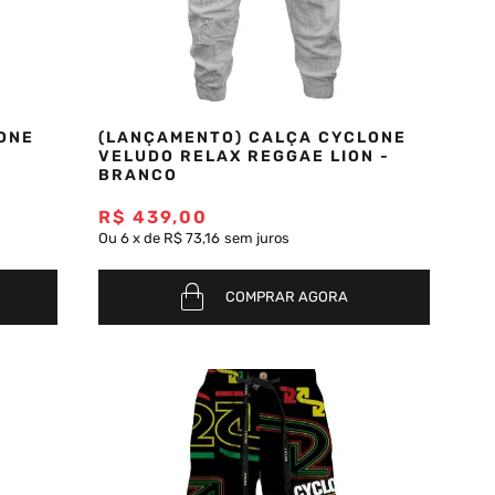
ONE
(LANÇAMENTO) CALÇA CYCLONE
VELUDO RELAX REGGAE LION -
BRANCO
R$
439
,
00
Ou
6
x
de
R$ 73,16
sem juros
COMPRAR AGORA