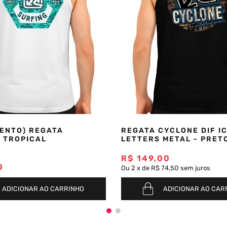
ENTO) REGATA
REGATA CYCLONE DIF I
 TROPICAL
LETTERS METAL - PRET
R$
149
,
00
0
Ou
2
x
de
R$ 74,50
sem juros
ADICIONAR AO CARRINHO
ADICIONAR AO CAR