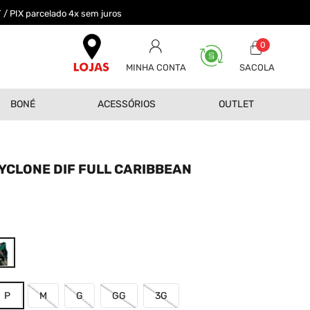
 / PIX parcelado 4x sem juros
0
MINHA CONTA
BONÉ
ACESSÓRIOS
OUTLET
YCLONE DIF FULL CARIBBEAN
0
P
M
G
GG
3G