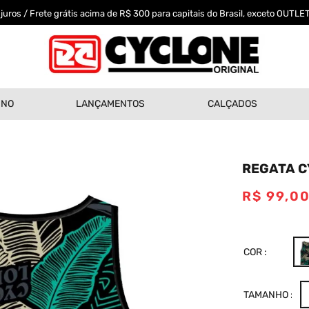
uros / Frete grátis acima de R$ 300 para capitais do Brasil, exceto OUTLET
INO
LANÇAMENTOS
CALÇADOS
REGATA C
R$
99
,
0
COR
TAMANHO