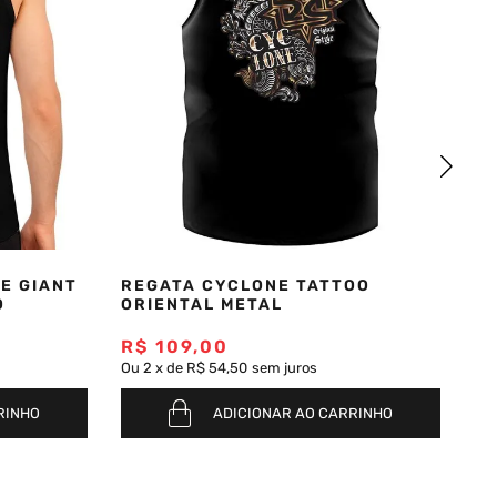
CE GIANT
REGATA CYCLONE TATTOO
R
O
ORIENTAL METAL
M
R$
109
,
00
R
Ou
2
x
de
R$ 54,50
sem juros
Ou
RINHO
ADICIONAR AO CARRINHO