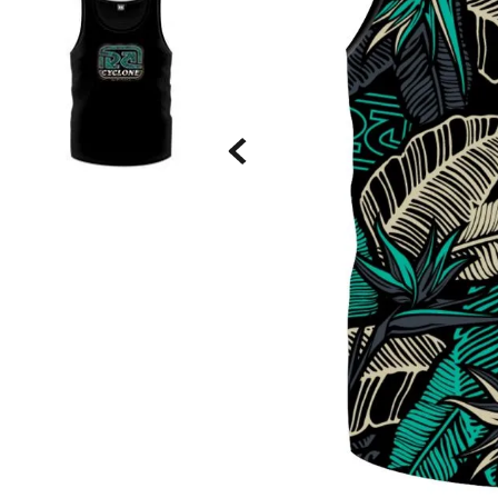
Saia
9
º
Bermuda Veludo
10
º