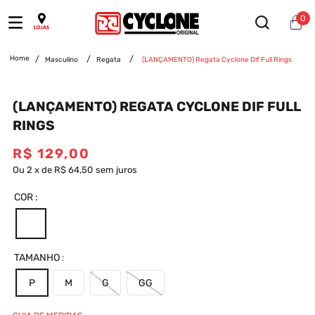
0
Masculino
Regata
(LANÇAMENTO) Regata Cyclone Dif Full Rings
(LANÇAMENTO) REGATA CYCLONE DIF FULL
RINGS
R$
129
,
00
Ou
2
x
de
R$ 64,50
sem juros
COR
TAMANHO
P
M
G
GG