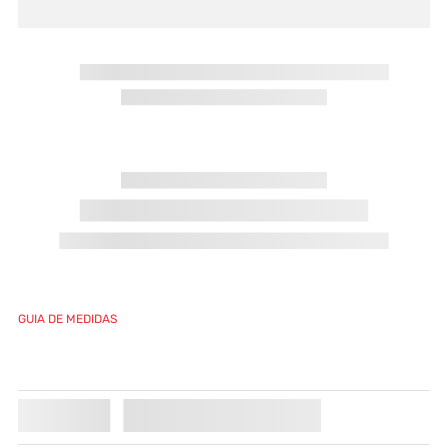
CONFIRA ALGUMAS DICAS PARA REALIZAR SUA
BUSCA:
Verifique os termos digitados.
Tente utilizar uma única palavra.
Utilize termos genéricos na busca.
Procure utilizar sinônimos ao termo desejado.