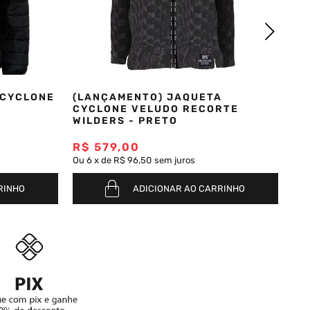
 CYCLONE
(LANÇAMENTO) JAQUETA
CYCLONE VELUDO RECORTE
WILDERS - PRETO
R$
579
,
00
Ou
6
x
de
R$ 96,50
sem juros
RINHO
ADICIONAR AO CARRINHO