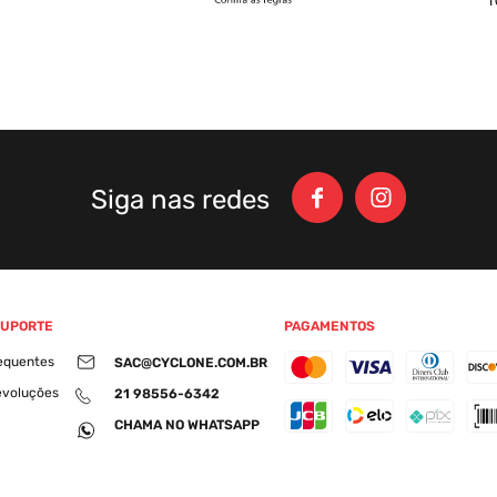
Siga nas redes
SUPORTE
PAGAMENTOS
equentes
SAC@CYCLONE.COM.BR
evoluções
21 98556-6342
CHAMA NO WHATSAPP