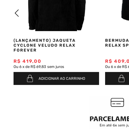
Saia
9
º
Bermuda Veludo
10
º
(LANÇAMENTO) JAQUETA
BERMUDA
CYCLONE VELUDO RELAX
RELAX SP
FOREVER
R$
419
,
00
R$
409
,
Ou
6
x
de
R$ 69,83
sem juros
Ou
6
x
de
R$ 
ADICIONAR AO CARRINHO