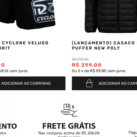
 CYCLONE VELUDO
(LANÇAMENTO) CASACO
IRIT
PUFFER NEW POLY
R$
319
,
00
00
R$
299
,
00
68,16
sem juros
Ou
5
x
de
R$ 59,80
sem juros
ADICIONAR AO CARRINHO
ADICIONAR AO CAR