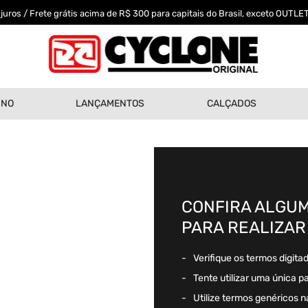
uros / Frete grátis acima de R$ 300 para capitais do Brasil, exceto OUTLET
INO
LANÇAMENTOS
CALÇADOS
CONFIRA ALGUM
PARA REALIZAR
Verifique os termos digita
Tente utilizar uma única p
Utilize termos genéricos n