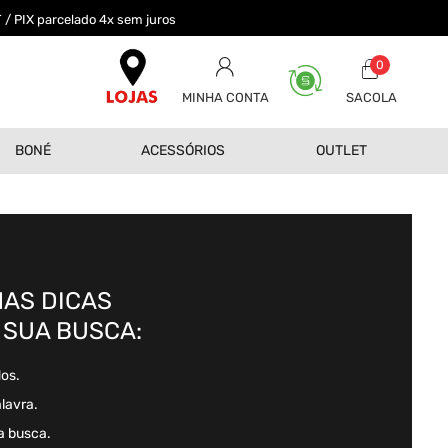
 / PIX parcelado 4x sem juros
0
MINHA CONTA
BONÉ
ACESSÓRIOS
OUTLET
AS DICAS
 SUA BUSCA:
dos.
alavra.
a busca.