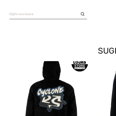
Digite sua busca
Saia
9
º
Bermuda Veludo
10
º
TERMOS MAIS BUSCADOS
Bermuda
1
º
Camisa
2
º
SUG
Boné
3
º
Jaqueta Veludo
4
º
Calça
5
º
Oversized
6
º
Recorte
7
º
Casaco
8
º