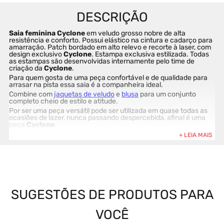
Saia feminina Cyclone 
em veludo grosso nobre de alta 
resistência e conforto. Possui elástico na cintura e cadarço para 
amarração. Patch bordado em alto relevo e recorte à laser, com 
design exclusivo 
Cyclone
. Estampa exclusiva estilizada. Todas 
as estampas são desenvolvidas internamente pelo time de 
criação da 
Cyclone
.
Para quem gosta de uma peça confortável e de qualidade para 
arrasar na pista essa saia é a companheira ideal.
Combine com 
jaquetas de veludo
 e 
blusa
 para um conjunto 
completo cheio de estilo e atitude.
Por ser uma peça versátil pode ser utilizada em quase todas as 
ocasiões de lazer, nunca passando despercebida, afinal é uma 
peça 
Cyclone
.
Composição: 100% algodão (Ref 13050663) (Modelo veste 
tamanho M)
A 
Cylone
 sempre se destacou por suas peças e coleções 
marcantes. Usar uma peça da 
Cyclone
 é sinônimo de atitude e 
originalidade.
Comprar na loja online da 
Cyclone
 é sinônimo de garantia e 
segurança. Produtos exclusivos e 100% originais. Compre agora 
antes que acabe.
SUGESTÕES DE PRODUTOS PARA
VOCÊ