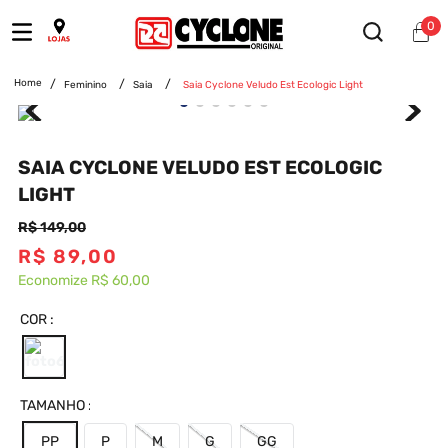
0
Feminino
Saia
Saia Cyclone Veludo Est Ecologic Light
SAIA CYCLONE VELUDO EST ECOLOGIC
LIGHT
R$
149
,
00
R$
89
,
00
Economize
R$ 60,00
COR
TAMANHO
PP
P
M
G
GG