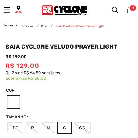
0
Feminino
Saia
Saia Cyclone Veludo Prayer Light
SAIA CYCLONE VELUDO PRAYER LIGHT
R$
189
,
00
R$
129
,
00
Ou
2
x
de
R$ 64,50
sem juros
Economize
R$ 60,00
COR
TAMANHO
PP
P
M
G
GG