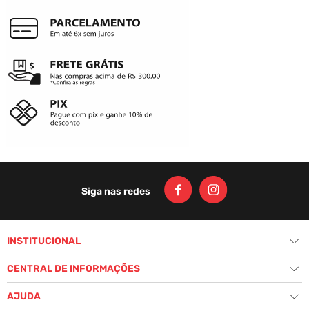
Siga nas redes
INSTITUCIONAL
+
História
CENTRAL DE INFORMAÇÕES
+
Nossas Lojas
Fale Conosco
AJUDA
+
Seja um Revendedor
Política de Privacidade