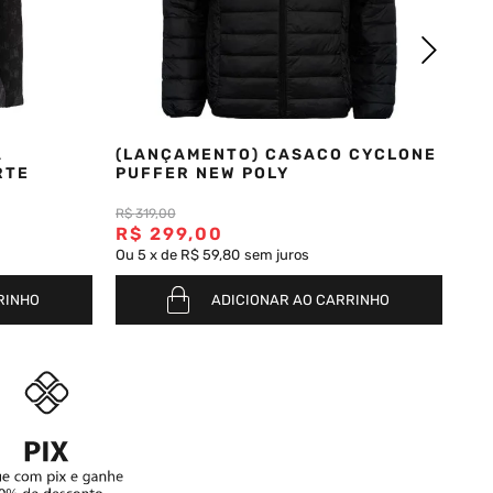
A
(LANÇAMENTO) CASACO CYCLONE
RTE
PUFFER NEW POLY
R$
319
,
00
R$
299
,
00
Ou
5
x
de
R$ 59,80
sem juros
RINHO
ADICIONAR AO CARRINHO