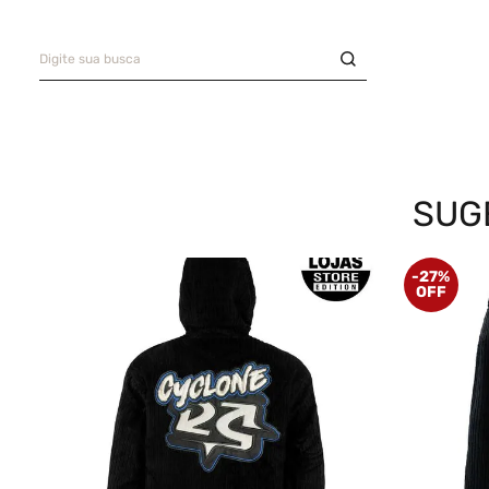
Digite sua busca
Saia
9
º
Bermuda Veludo
10
º
TERMOS MAIS BUSCADOS
Bermuda
1
º
Camisa
2
º
SUG
Boné
3
º
-
27%
Jaqueta Veludo
4
º
Oversized
5
º
Calça
6
º
Recorte
7
º
Casaco
8
º