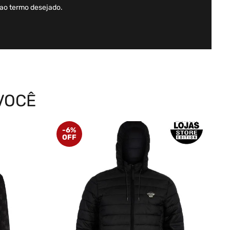
 ao termo desejado.
VOCÊ
-
6%