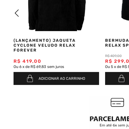
Saia
9
º
Bermuda Veludo
10
º
(LANÇAMENTO) JAQUETA
BERMUDA
CYCLONE VELUDO RELAX
RELAX SP
FOREVER
R$
409
,
00
R$
419
,
00
R$
299
,
Ou
6
x
de
R$ 69,83
sem juros
Ou
5
x
de
R$ 
ADICIONAR AO CARRINHO