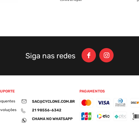
Siga nas redes
SUPORTE
PAGAMENTOS
equentes
SAC@CYCLONE.COM.BR
evoluções
21 98556-6342
CHAMA NO WHATSAPP