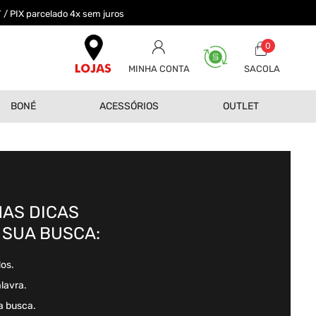
 / PIX parcelado 4x sem juros
0
MINHA CONTA
BONÉ
ACESSÓRIOS
OUTLET
AS DICAS
 SUA BUSCA:
dos.
alavra.
a busca.