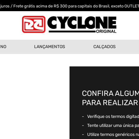
uros / Frete grátis acima de R$ 300 para capitais do Brasil, exceto OUTLET
INO
LANÇAMENTOS
CALÇADOS
CONFIRA ALGUM
PARA REALIZAR
Verifique os termos digita
Tente utilizar uma única p
Utilize termos genéricos n